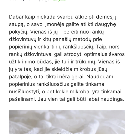
Dabar kaip niekada svarbu atkreipti dėmesį į
saugą, o savo įmonėje galite atlikti daugybę
pokyčių. Vienas iš jų – pereiti nuo rankų
džiovintuvų ir kitų panašių metodų prie
popierinių vienkartinių rankšluosčių. Taip, nors
rankų džiovintuvai gali atrodyti optimalus švaros
užtikrinimo būdas, jie turi ir trūkumų. Vienas iš
jų yra tas, kad jie skleidžia mikrobus jūsų
patalpoje, o tai tikrai nėra gerai. Naudodami
popierinius rankšluosčius galite tinkamai
nusišluostyti, o bet kokie mikrobai yra tinkamai
pašalinami. Jau vien tai gali būti labai naudinga.