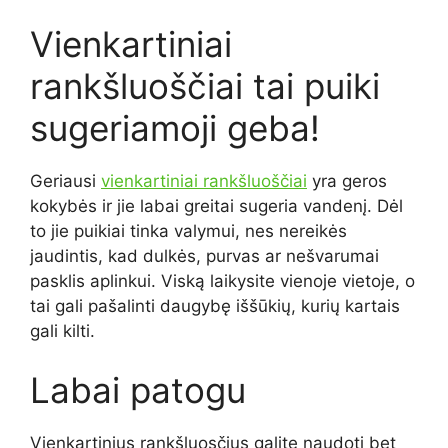
Vienkartiniai
rankšluoščiai tai puiki
sugeriamoji geba!
Geriausi
vienkartiniai rankšluoščiai
yra geros
kokybės ir jie labai greitai sugeria vandenį. Dėl
to jie puikiai tinka valymui, nes nereikės
jaudintis, kad dulkės, purvas ar nešvarumai
pasklis aplinkui. Viską laikysite vienoje vietoje, o
tai gali pašalinti daugybę iššūkių, kurių kartais
gali kilti.
Labai patogu
Vienkartinius rankšluosčius galite naudoti bet