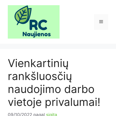
Pereiti
prie
turinio
Meniu
Vienkartinių
rankšluosčių
naudojimo darbo
vietoje privalumai!
09/10/2022
pagal
sigita