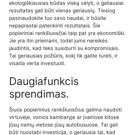
ekologiškiausias būdas viską valyti, o galiausiai
rezultatas gali būti vienas geriausių. Tiesiog
pasinaudokite tuo savo naudai, ir būsite
nepaprastai patenkinti rezultatais. Šie
popieriniai rankšluosčiai taip pat yra ekonomiški.
Jie yra itin prieinami, todėl jums nereikės
jaudintis, kad teks susidurti su kompromisais.
Tai geriausias požiūris, kokį tik galite turėti, ir
visada verta investuoti.
Daugiafunkcis
sprendimas.
Šiuos popierinius rankšluosčius galima naudoti
virtuvėje, vonios kambaryje ar įvairiose kitose
jūsų namų vietose jūsų autobusuose. Tai gali
būti nuostabi investicija, o geriausia tai, kad