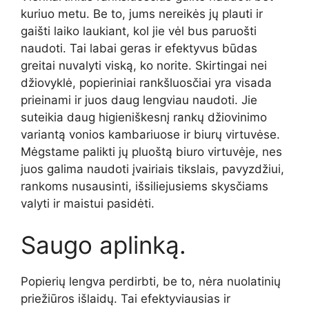
kuriuo metu. Be to, jums nereikės jų plauti ir
gaišti laiko laukiant, kol jie vėl bus paruošti
naudoti. Tai labai geras ir efektyvus būdas
greitai nuvalyti viską, ko norite. Skirtingai nei
džiovyklė, popieriniai rankšluosčiai yra visada
prieinami ir juos daug lengviau naudoti. Jie
suteikia daug higieniškesnį rankų džiovinimo
variantą vonios kambariuose ir biurų virtuvėse.
Mėgstame palikti jų pluoštą biuro virtuvėje, nes
juos galima naudoti įvairiais tikslais, pavyzdžiui,
rankoms nusausinti, išsiliejusiems skysčiams
valyti ir maistui pasidėti.
Saugo aplinką.
Popierių lengva perdirbti, be to, nėra nuolatinių
priežiūros išlaidų. Tai efektyviausias ir