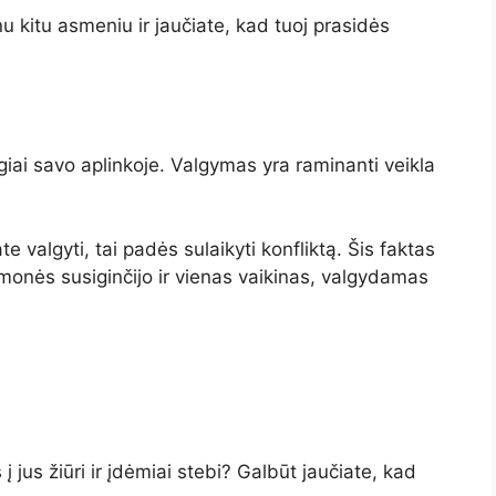
nu kitu asmeniu ir jaučiate, kad tuoj prasidės
iai savo aplinkoje. Valgymas yra raminanti veikla
e valgyti, tai padės sulaikyti konfliktą. Šis faktas
žmonės susiginčijo ir vienas vaikinas, valgydamas
 jus žiūri ir įdėmiai stebi? Galbūt jaučiate, kad