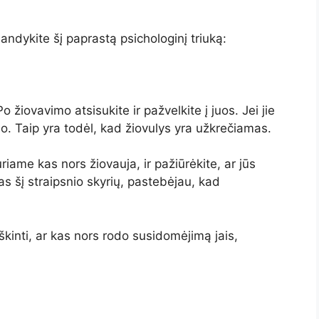
išbandykite šį paprastą psichologinį triuką:
Po žiovavimo atsisukite ir pažvelkite į juos. Jei jie
jo. Taip yra todėl, kad žiovulys yra užkrečiamas.
iame kas nors žiovauja, ir pažiūrėkite, ar jūs
s šį straipsnio skyrių, pastebėjau, kad
iškinti, ar kas nors rodo susidomėjimą jais,