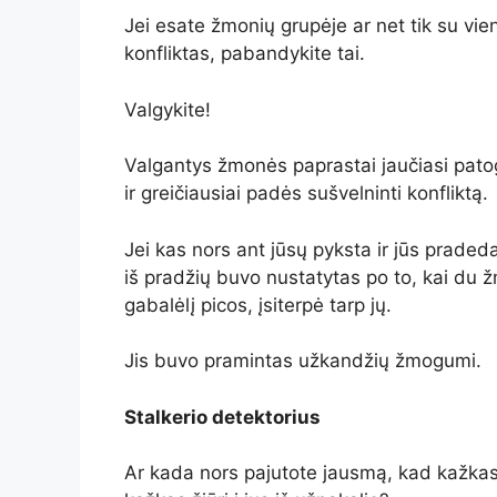
Jei esate žmonių grupėje ar net tik su vie
konfliktas, pabandykite tai.
Valgykite!
Valgantys žmonės paprastai jaučiasi patog
ir greičiausiai padės sušvelninti konfliktą.
Jei kas nors ant jūsų pyksta ir jūs pradedat
iš pradžių buvo nustatytas po to, kai du 
gabalėlį picos, įsiterpė tarp jų.
Jis buvo pramintas užkandžių žmogumi.
Stalkerio detektorius
Ar kada nors pajutote jausmą, kad kažkas į