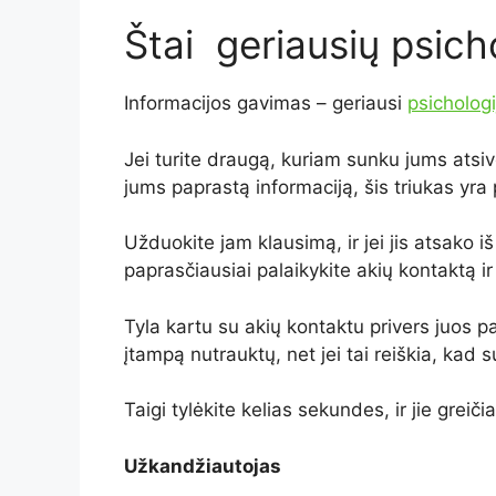
Štai geriausių psich
Informacijos gavimas – geriausi
psichologi
Jei turite draugą, kuriam sunku jums atsiver
jums paprastą informaciją, šis triukas yra 
Užduokite jam klausimą, ir jei jis atsako i
paprasčiausiai palaikykite akių kontaktą ir
Tyla kartu su akių kontaktu privers juos pa
įtampą nutrauktų, net jei tai reiškia, kad 
Taigi tylėkite kelias sekundes, ir jie greiči
Užkandžiautojas