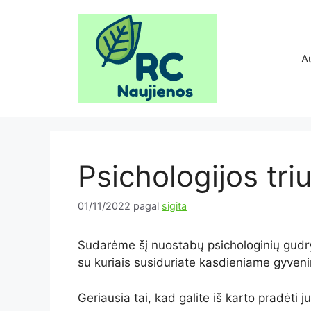
Pereiti
prie
turinio
A
Psichologijos triu
01/11/2022
pagal
sigita
Sudarėme šį nuostabų psichologinių gudryb
su kuriais susiduriate kasdieniame gyveni
Geriausia tai, kad galite iš karto pradėti j