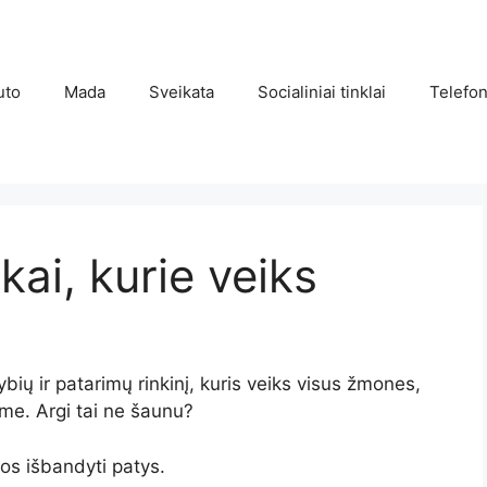
uto
Mada
Sveikata
Socialiniai tinklai
Telefon
kai, kurie veiks
ių ir patarimų rinkinį, kuris veiks visus žmones,
me. Argi tai ne šaunu?
uos išbandyti patys.