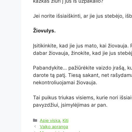
kažkas žiūri į jus iš užpakalio?
Jei norite išsiaiškinti, ar jie jus stebėjo, 
Žiovulys.
Įsitikinkite, kad jie jus mato, kai žiovauja. 
dabar žiovauja, žinokite, kad jie jus stebė
Pabandykite… pažiūrėkite vaizdo įrašą, kur
darote tą patį. Tiesą sakant, net rašydama
nekontroliuojamai žiovauja.
Tai puikus triukas visiems, kurie nori išsia
pavyzdžiui, įsimylėjimas ar pan.
Kategorijos
Apie viską
,
Kiti
Vaiko apranga