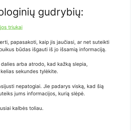
ologinių gudrybių:
jos triukai
ti, papasakoti, kaip jis jaučiasi, ar net suteikti
puikus būdas išgauti iš jo išsamią informaciją.
š dalies arba atrodo, kad kažką slepia,
 kelias sekundes tylėkite.
sijusti nepatogiai. Jie padarys viską, kad šią
suteiks jums informacijos, kurią slėpė.
ausiai kalbės toliau.