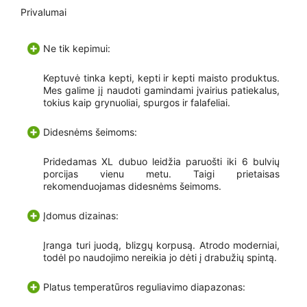
Privalumai
Ne tik kepimui:
Keptuvė tinka kepti, kepti ir kepti maisto produktus.
Mes galime jį naudoti gamindami įvairius patiekalus,
tokius kaip grynuoliai, spurgos ir falafeliai.
Didesnėms šeimoms:
Pridedamas XL dubuo leidžia paruošti iki 6 bulvių
porcijas vienu metu. Taigi prietaisas
rekomenduojamas didesnėms šeimoms.
Įdomus dizainas:
Įranga turi juodą, blizgų korpusą. Atrodo moderniai,
todėl po naudojimo nereikia jo dėti į drabužių spintą.
Platus temperatūros reguliavimo diapazonas: