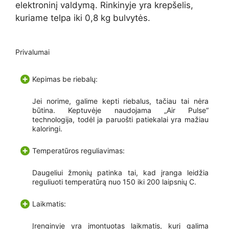
elektroninį valdymą. Rinkinyje yra krepšelis,
kuriame telpa iki 0,8 kg bulvytės.
Privalumai
Kepimas be riebalų:
Jei norime, galime kepti riebalus, tačiau tai nėra
būtina. Keptuvėje naudojama „Air Pulse“
technologija, todėl ja paruošti patiekalai yra mažiau
kaloringi.
Temperatūros reguliavimas:
Daugeliui žmonių patinka tai, kad įranga leidžia
reguliuoti temperatūrą nuo 150 iki 200 laipsnių C.
Laikmatis:
Įrenginyje yra įmontuotas laikmatis, kurį galima