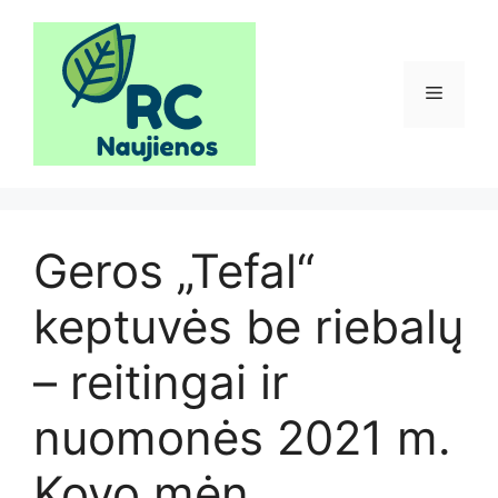
Pereiti
prie
turinio
Meniu
Geros „Tefal“
keptuvės be riebalų
– reitingai ir
nuomonės 2021 m.
Kovo mėn