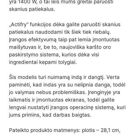
yra 1400 W, o tai leis mums greitai paruošti
skanius patiekalus.
„Actifry“ funkcijos dėka galite paruošti skanius
patiekalus naudodami tik šiek tiek riebalų.
Įrangos efektyvumą taip pat lemia įmontuotas
maišytuvas ir, be to, naujoviška karšto oro
paskirstymo sistema, kurios dėka visi
ingredientai kepami tolygiai.
Šis modelis turi nuimamą indą ir dangtį. Verta
paminėti, kad indas yra su nelipnia danga, todėl
jo valymas nebus problemiškas. Įrenginyje yra
laikmatis ir įmontuotas ekranas, todėl galite
lengvai nustatyti įrangos operacinę sistemą, kuri
jums primins, kad darbas baigtas.
Pateikto produkto matmenys: plotis – 28,1 cm,