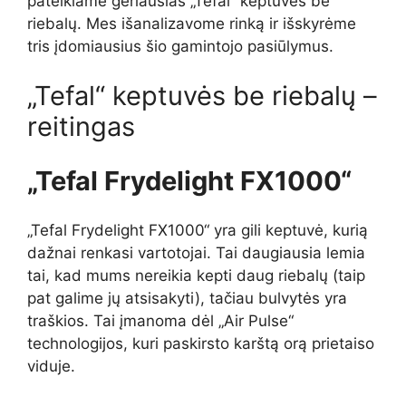
pateikiame geriausias „Tefal“ keptuves be
riebalų. Mes išanalizavome rinką ir išskyrėme
tris įdomiausius šio gamintojo pasiūlymus.
„Tefal“ keptuvės be riebalų –
reitingas
„Tefal Frydelight FX1000“
„Tefal Frydelight FX1000“ yra gili keptuvė, kurią
dažnai renkasi vartotojai. Tai daugiausia lemia
tai, kad mums nereikia kepti daug riebalų (taip
pat galime jų atsisakyti), tačiau bulvytės yra
traškios. Tai įmanoma dėl „Air Pulse“
technologijos, kuri paskirsto karštą orą prietaiso
viduje.