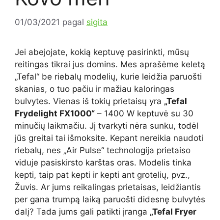
01/03/2021
pagal
sigita
Jei abejojate, kokią keptuvę pasirinkti, mūsų
reitingas tikrai jus domins. Mes aprašėme keletą
„Tefal“ be riebalų modelių, kurie leidžia paruošti
skanias, o tuo pačiu ir mažiau kaloringas
bulvytes. Vienas iš tokių prietaisų yra
„Tefal
Frydelight FX1000“
– 1400 W keptuvė su 30
minučių laikmačiu. Jį tvarkyti nėra sunku, todėl
jūs greitai tai išmoksite. Kepant nereikia naudoti
riebalų, nes „Air Pulse“ technologija prietaiso
viduje pasiskirsto karštas oras. Modelis tinka
kepti, taip pat kepti ir kepti ant grotelių, pvz.,
Žuvis. Ar jums reikalingas prietaisas, leidžiantis
per gana trumpą laiką paruošti didesnę bulvytės
dalį? Tada jums gali patikti įranga
„Tefal Fryer