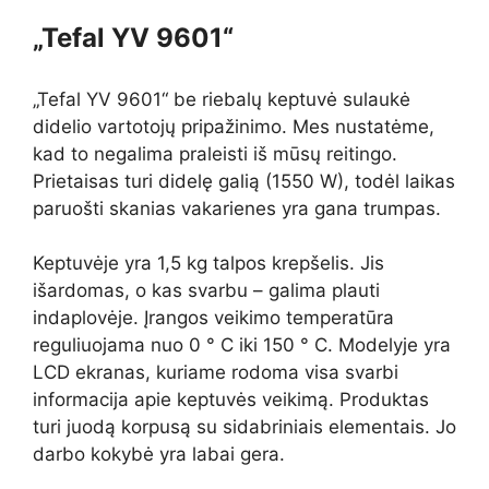
„Tefal YV 9601“
„Tefal YV 9601“ be riebalų keptuvė sulaukė
didelio vartotojų pripažinimo. Mes nustatėme,
kad to negalima praleisti iš mūsų reitingo.
Prietaisas turi didelę galią (1550 W), todėl laikas
paruošti skanias vakarienes yra gana trumpas.
Keptuvėje yra 1,5 kg talpos krepšelis. Jis
išardomas, o kas svarbu – galima plauti
indaplovėje. Įrangos veikimo temperatūra
reguliuojama nuo 0 ° C iki 150 ° C. Modelyje yra
LCD ekranas, kuriame rodoma visa svarbi
informacija apie keptuvės veikimą. Produktas
turi juodą korpusą su sidabriniais elementais. Jo
darbo kokybė yra labai gera.