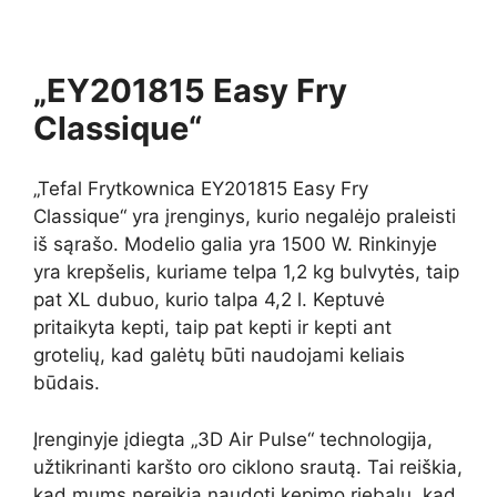
„EY201815 Easy Fry
Classique“
„Tefal Frytkownica EY201815 Easy Fry
Classique“ yra įrenginys, kurio negalėjo praleisti
iš sąrašo. Modelio galia yra 1500 W. Rinkinyje
yra krepšelis, kuriame telpa 1,2 kg bulvytės, taip
pat XL dubuo, kurio talpa 4,2 l. Keptuvė
pritaikyta kepti, taip pat kepti ir kepti ant
grotelių, kad galėtų būti naudojami keliais
būdais.
Įrenginyje įdiegta „3D Air Pulse“ technologija,
užtikrinanti karšto oro ciklono srautą. Tai reiškia,
kad mums nereikia naudoti kepimo riebalų, kad