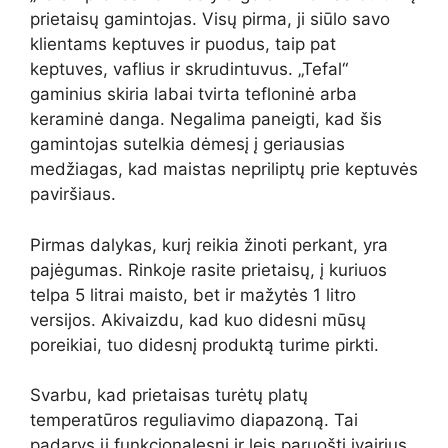
prietaisų gamintojas. Visų pirma, ji siūlo savo
klientams keptuves ir puodus, taip pat
keptuves, vaflius ir skrudintuvus. „Tefal“
gaminius skiria labai tvirta tefloninė arba
keraminė danga. Negalima paneigti, kad šis
gamintojas sutelkia dėmesį į geriausias
medžiagas, kad maistas nepriliptų prie keptuvės
paviršiaus.
Pirmas dalykas, kurį reikia žinoti perkant, yra
pajėgumas. Rinkoje rasite prietaisų, į kuriuos
telpa 5 litrai maisto, bet ir mažytės 1 litro
versijos. Akivaizdu, kad kuo didesni mūsų
poreikiai, tuo didesnį produktą turime pirkti.
Svarbu, kad prietaisas turėtų platų
temperatūros reguliavimo diapazoną. Tai
padarys jį funkcionalesnį ir leis paruošti įvairius