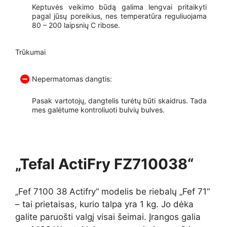
Keptuvės veikimo būdą galima lengvai pritaikyti
pagal jūsų poreikius, nes temperatūra reguliuojama
80 – 200 laipsnių C ribose.
Trūkumai
Nepermatomas dangtis:
Pasak vartotojų, dangtelis turėtų būti skaidrus. Tada
mes galėtume kontroliuoti bulvių bulves.
„Tefal ActiFry FZ710038“
„Fef 7100 38 Actifry“ modelis be riebalų „Fef 71“
– tai prietaisas, kurio talpa yra 1 kg. Jo dėka
galite paruošti valgį visai šeimai. Įrangos galia