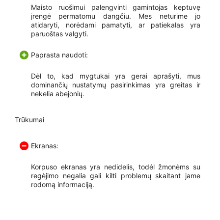
Maisto ruošimui palengvinti gamintojas keptuvę
įrengė permatomu dangčiu. Mes neturime jo
atidaryti, norėdami pamatyti, ar patiekalas yra
paruoštas valgyti.
Paprasta naudoti:
Dėl to, kad mygtukai yra gerai aprašyti, mus
dominančių nustatymų pasirinkimas yra greitas ir
nekelia abejonių.
Trūkumai
Ekranas:
Korpuso ekranas yra nedidelis, todėl žmonėms su
regėjimo negalia gali kilti problemų skaitant jame
rodomą informaciją.