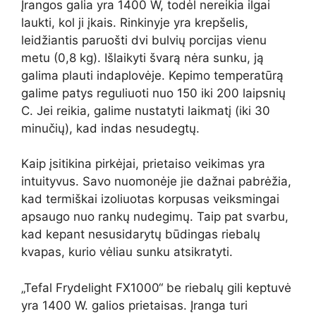
Įrangos galia yra 1400 W, todėl nereikia ilgai
laukti, kol ji įkais. Rinkinyje yra krepšelis,
leidžiantis paruošti dvi bulvių porcijas vienu
metu (0,8 kg). Išlaikyti švarą nėra sunku, ją
galima plauti indaplovėje. Kepimo temperatūrą
galime patys reguliuoti nuo 150 iki 200 laipsnių
C. Jei reikia, galime nustatyti laikmatį (iki 30
minučių), kad indas nesudegtų.
Kaip įsitikina pirkėjai, prietaiso veikimas yra
intuityvus. Savo nuomonėje jie dažnai pabrėžia,
kad termiškai izoliuotas korpusas veiksmingai
apsaugo nuo rankų nudegimų. Taip pat svarbu,
kad kepant nesusidarytų būdingas riebalų
kvapas, kurio vėliau sunku atsikratyti.
„Tefal Frydelight FX1000“ be riebalų gili keptuvė
yra 1400 W. galios prietaisas. Įranga turi