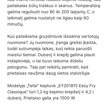
patiekalas būtų traškus ir skanus. Temperatūrą
galima reguliuoti nuo 80 iki 200 laipsnių C, o
laikmatį galima nustatyti ne ilgiau kaip 60
minučių.
Kuo pateikiama gruzdintuvė išsiskiria vartotojų
nuomone? Jų nuomone, įranga greitai įkaista,
todėl sutrumpėja laikas, kurį reikia paruošti
maistui šeimai. Dubenį ir krepšį galima plauti
indaplovėje, o tai buvo laikoma dideliu
patogumu. Taip pat reikėtų paminėti, kad
prietaisas neužima daug vietos stalviršyje.
Modelyje „Tefal“ keptuvė „EY201815 Easy Fry
Classique“ turi 1,2 kg kepimo krepšelį ir 4,2 l
dubenį. Prietaiso galia yra 1500 W.