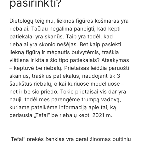
pasirinkti?
Dietologų teigimu, lieknos figūros košmaras yra
riebalai. Tačiau negalima paneigti, kad kepti
patiekalai yra skanūs. Taip yra todėl, kad
riebalai yra skonio nešėjas. Bet kaip pasiekti
liekną figūrą ir mėgautis bulvytėmis, traškia
vištiena ir kitais šio tipo patiekalais? Atsakymas
– keptuvė be riebalų. Prietaisas leidžia paruošti
skanius, traškius patiekalus, naudojant tik 3
šaukštus riebalų, o kai kuriuose modeliuose –
net ir be šio priedo. Tokie prietaisai vis dar yra
nauji, todėl mes parengėme trumpą vadovą,
kuriame pateikėme informaciją apie tai, ką
geriausia „Tefal“ be riebalų kepti 2021 m.
„Tefal“ prekės ženklas yra gerai žinomas buitinių