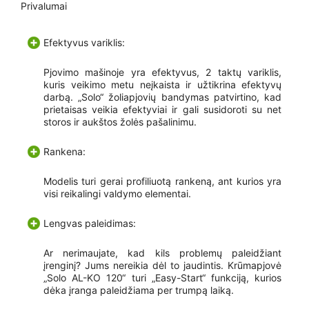
Privalumai
Efektyvus variklis:
Pjovimo mašinoje yra efektyvus, 2 taktų variklis,
kuris veikimo metu neįkaista ir užtikrina efektyvų
darbą. „Solo“ žoliapjovių bandymas patvirtino, kad
prietaisas veikia efektyviai ir gali susidoroti su net
storos ir aukštos žolės pašalinimu.
Rankena:
Modelis turi gerai profiliuotą rankeną, ant kurios yra
visi reikalingi valdymo elementai.
Lengvas paleidimas:
Ar nerimaujate, kad kils problemų paleidžiant
įrenginį? Jums nereikia dėl to jaudintis. Krūmapjovė
„Solo AL-KO 120“ turi „Easy-Start“ funkciją, kurios
dėka įranga paleidžiama per trumpą laiką.