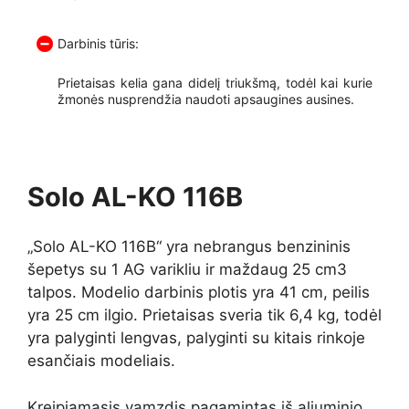
Darbinis tūris:
Prietaisas kelia gana didelį triukšmą, todėl kai kurie
žmonės nusprendžia naudoti apsaugines ausines.
Solo AL-KO 116B
„Solo AL-KO 116B“ yra nebrangus benzininis
šepetys su 1 AG varikliu ir maždaug 25 cm3
talpos. Modelio darbinis plotis yra 41 cm, peilis
yra 25 cm ilgio. Prietaisas sveria tik 6,4 kg, todėl
yra palyginti lengvas, palyginti su kitais rinkoje
esančiais modeliais.
Kreipiamasis vamzdis pagamintas iš aliuminio,