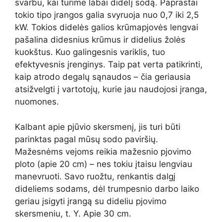
svarbu, kai turime labai didelį sodą. Paprastai
tokio tipo įrangos galia svyruoja nuo 0,7 iki 2,5
kW. Tokios didelės galios krūmapjovės lengvai
pašalina didesnius krūmus ir didelius žolės
kuokštus. Kuo galingesnis variklis, tuo
efektyvesnis įrenginys. Taip pat verta patikrinti,
kaip atrodo degalų sąnaudos – čia geriausia
atsižvelgti į vartotojų, kurie jau naudojosi įranga,
nuomones.
Kalbant apie pjūvio skersmenį, jis turi būti
parinktas pagal mūsų sodo paviršių.
Mažesnėms vejoms reikia mažesnio pjovimo
ploto (apie 20 cm) – nes tokiu įtaisu lengviau
manevruoti. Savo ruožtu, renkantis dalgį
dideliems sodams, dėl trumpesnio darbo laiko
geriau įsigyti įrangą su dideliu pjovimo
skersmeniu, t. Y. Apie 30 cm.