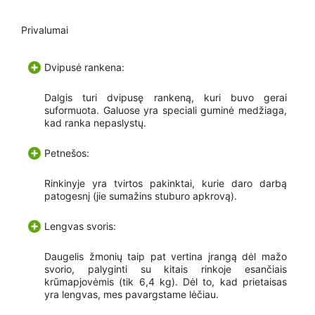
Privalumai
Dvipusė rankena:
Dalgis turi dvipusę rankeną, kuri buvo gerai
suformuota. Galuose yra speciali guminė medžiaga,
kad ranka nepaslystų.
Petnešos:
Rinkinyje yra tvirtos pakinktai, kurie daro darbą
patogesnį (jie sumažins stuburo apkrovą).
Lengvas svoris:
Daugelis žmonių taip pat vertina įrangą dėl mažo
svorio, palyginti su kitais rinkoje esančiais
krūmapjovėmis (tik 6,4 kg). Dėl to, kad prietaisas
yra lengvas, mes pavargstame lėčiau.