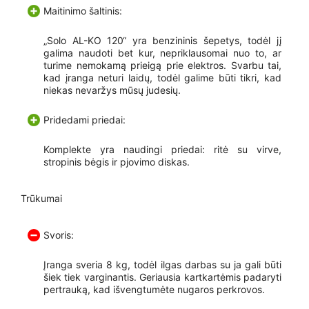
Maitinimo šaltinis:
„Solo AL-KO 120“ yra benzininis šepetys, todėl jį
galima naudoti bet kur, nepriklausomai nuo to, ar
turime nemokamą prieigą prie elektros. Svarbu tai,
kad įranga neturi laidų, todėl galime būti tikri, kad
niekas nevaržys mūsų judesių.
Pridedami priedai:
Komplekte yra naudingi priedai: ritė su virve,
stropinis bėgis ir pjovimo diskas.
Trūkumai
Svoris:
Įranga sveria 8 kg, todėl ilgas darbas su ja gali būti
šiek tiek varginantis. Geriausia kartkartėmis padaryti
pertrauką, kad išvengtumėte nugaros perkrovos.