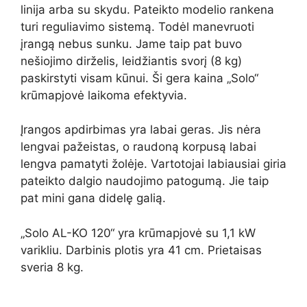
linija arba su skydu. Pateikto modelio rankena
turi reguliavimo sistemą. Todėl manevruoti
įrangą nebus sunku. Jame taip pat buvo
nešiojimo dirželis, leidžiantis svorį (8 kg)
paskirstyti visam kūnui. Ši gera kaina „Solo“
krūmapjovė laikoma efektyvia.
Įrangos apdirbimas yra labai geras. Jis nėra
lengvai pažeistas, o raudoną korpusą labai
lengva pamatyti žolėje. Vartotojai labiausiai giria
pateikto dalgio naudojimo patogumą. Jie taip
pat mini gana didelę galią.
„Solo AL-KO 120“ yra krūmapjovė su 1,1 kW
varikliu. Darbinis plotis yra 41 cm. Prietaisas
sveria 8 kg.