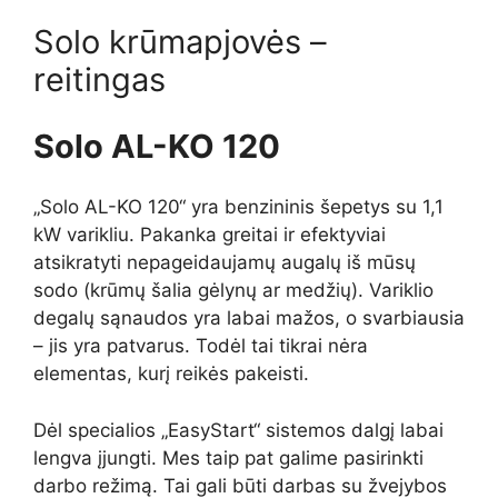
Solo krūmapjovės –
reitingas
Solo AL-KO 120
„Solo AL-KO 120“ yra benzininis šepetys su 1,1
kW varikliu. Pakanka greitai ir efektyviai
atsikratyti nepageidaujamų augalų iš mūsų
sodo (krūmų šalia gėlynų ar medžių). Variklio
degalų sąnaudos yra labai mažos, o svarbiausia
– jis yra patvarus. Todėl tai tikrai nėra
elementas, kurį reikės pakeisti.
Dėl specialios „EasyStart“ sistemos dalgį labai
lengva įjungti. Mes taip pat galime pasirinkti
darbo režimą. Tai gali būti darbas su žvejybos