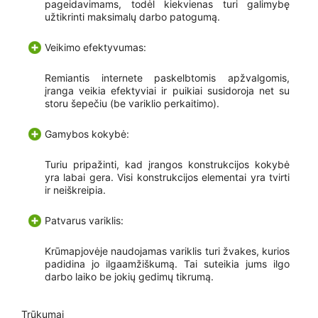
pageidavimams, todėl kiekvienas turi galimybę
užtikrinti maksimalų darbo patogumą.
Veikimo efektyvumas:
Remiantis internete paskelbtomis apžvalgomis,
įranga veikia efektyviai ir puikiai susidoroja net su
storu šepečiu (be variklio perkaitimo).
Gamybos kokybė:
Turiu pripažinti, kad įrangos konstrukcijos kokybė
yra labai gera. Visi konstrukcijos elementai yra tvirti
ir neiškreipia.
Patvarus variklis:
Krūmapjovėje naudojamas variklis turi žvakes, kurios
padidina jo ilgaamžiškumą. Tai suteikia jums ilgo
darbo laiko be jokių gedimų tikrumą.
Trūkumai