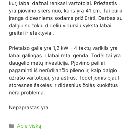
kurį labai dažnai renkasi vartotojai. Priežastis
yra pjovimo skersmuo, kuris yra 41 cm. Tai puiki
įranga didesniems sodams prižiūrėti. Darbas su
dalgiu su tokiu dideliu vidurkiu vyksta labai
greitai ir efektyviai.
Prietaiso galia yra 1,2 kW – 4 taktų variklis yra
labai galingas ir labai retai genda. Todėl tai yra
daugelio metų investicija. Pjovimo peiliai
pagaminti iš nerūdijančio plieno ir, kaip dalgio
užrašo vartotojai, yra aštrūs. Todėl jomis pjauti
storesnes šakeles ir didesnius žolės kuokštus
nėra problema.
Nepaprastas yra …
Kategorijos
Apie viską