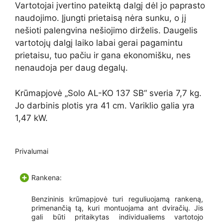
Vartotojai įvertino pateiktą dalgį dėl jo paprasto
naudojimo. Įjungti prietaisą nėra sunku, o jį
nešioti palengvina nešiojimo dirželis. Daugelis
vartotojų dalgį laiko labai gerai pagamintu
prietaisu, tuo pačiu ir gana ekonomišku, nes
nenaudoja per daug degalų.
Krūmapjovė „Solo AL-KO 137 SB“ sveria 7,7 kg.
Jo darbinis plotis yra 41 cm. Variklio galia yra
1,47 kW.
Privalumai
Rankena:
Benzininis krūmapjovė turi reguliuojamą rankeną,
primenančią tą, kuri montuojama ant dviračių. Jis
gali būti pritaikytas individualiems vartotojo