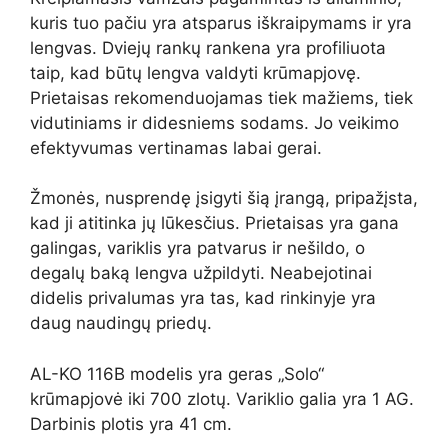
kuris tuo pačiu yra atsparus iškraipymams ir yra
lengvas. Dviejų rankų rankena yra profiliuota
taip, kad būtų lengva valdyti krūmapjovę.
Prietaisas rekomenduojamas tiek mažiems, tiek
vidutiniams ir didesniems sodams. Jo veikimo
efektyvumas vertinamas labai gerai.
Žmonės, nusprendę įsigyti šią įrangą, pripažįsta,
kad ji atitinka jų lūkesčius. Prietaisas yra gana
galingas, variklis yra patvarus ir nešildo, o
degalų baką lengva užpildyti. Neabejotinai
didelis privalumas yra tas, kad rinkinyje yra
daug naudingų priedų.
AL-KO 116B modelis yra geras „Solo“
krūmapjovė iki 700 zlotų. Variklio galia yra 1 AG.
Darbinis plotis yra 41 cm.