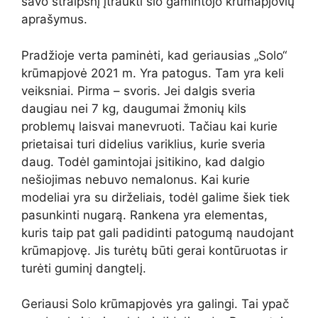
savo straipsnį įtraukti šio gamintojo krūmapjovių
aprašymus.
Pradžioje verta paminėti, kad geriausias „Solo“
krūmapjovė 2021 m. Yra patogus. Tam yra keli
veiksniai. Pirma – svoris. Jei dalgis sveria
daugiau nei 7 kg, daugumai žmonių kils
problemų laisvai manevruoti. Tačiau kai kurie
prietaisai turi didelius variklius, kurie sveria
daug. Todėl gamintojai įsitikino, kad dalgio
nešiojimas nebuvo nemalonus. Kai kurie
modeliai yra su dirželiais, todėl galime šiek tiek
pasunkinti nugarą. Rankena yra elementas,
kuris taip pat gali padidinti patogumą naudojant
krūmapjovę. Jis turėtų būti gerai kontūruotas ir
turėti guminį dangtelį.
Geriausi Solo krūmapjovės yra galingi. Tai ypač