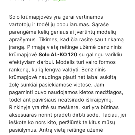
Solo krūmapjovės yra gerai vertinamos
vartotojų ir todėl jų populiarumas. Sąraše
parengėme kelių geriausiai įvertintų modelių
aprašymus. Tikimės, kad čia rasite sau tinkamą
įrangą. Pirmąją vietą reitinge užėmė benzininis
krūmapjovė
Solo AL-KO 120
su galingu varikliu
efektyviam darbui. Modelis turi vairo formos
rankeną, kurią lengva valdyti. Benzininis
krūmapjovė naudinga pjauti net labai aukštą
žolę sunkiai pasiekiamose vietose. Jam
pagaminti buvo naudojamos kietos medžiagos,
todėl ant paviršiaus neatsirado iškraipymų.
Rinkinyje yra ritė su meškere, kuri yra būtinas
aksesuaras norint pradėti dirbti sode. Tačiau, jei
ieškote ko nors kito, peržiūrėkite kitus mūsų
pasiūlymus. Antrą vietą reitinge užėmė