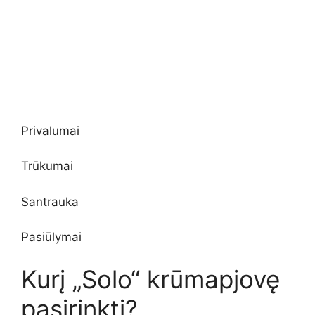
Privalumai
Trūkumai
Santrauka
Pasiūlymai
Kurį „Solo“ krūmapjovę
pasirinkti?