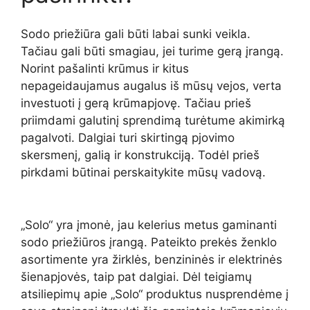
Sodo priežiūra gali būti labai sunki veikla.
Tačiau gali būti smagiau, jei turime gerą įrangą.
Norint pašalinti krūmus ir kitus
nepageidaujamus augalus iš mūsų vejos, verta
investuoti į gerą krūmapjovę. Tačiau prieš
priimdami galutinį sprendimą turėtume akimirką
pagalvoti. Dalgiai turi skirtingą pjovimo
skersmenį, galią ir konstrukciją. Todėl prieš
pirkdami būtinai perskaitykite mūsų vadovą.
„Solo“ yra įmonė, jau kelerius metus gaminanti
sodo priežiūros įrangą. Pateikto prekės ženklo
asortimente yra žirklės, benzininės ir elektrinės
šienapjovės, taip pat dalgiai. Dėl teigiamų
atsiliepimų apie „Solo“ produktus nusprendėme į