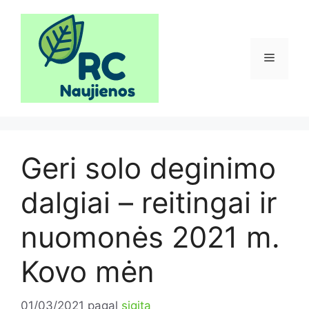
Pereiti
prie
turinio
Meniu
Geri solo deginimo
dalgiai – reitingai ir
nuomonės 2021 m.
Kovo mėn
01/03/2021
pagal
sigita