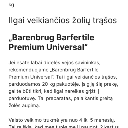
kg.
Ilgai veikiančios žolių trąšos
„Barenbrug Barfertile
Premium Universal“
Jei esate labai didelės vejos savininkas,
rekomenduojame „Barenbrug Barfertile
Premium Universal“. Tai ilgai veikiančios trąšos,
parduodamos 20 kg pakuotėje. Įsigiję šią prekę,
galite būti tikri, kad ilgai nereikės grįžti į
parduotuvę. Tai preparatas, palaikantis greitą
žolės augimą.
Vaisto veikimo trukmė yra nuo 4 iki 5 mėnesių.
Tai reiškia, kad mes turėsime jį naudoti 2 kartus