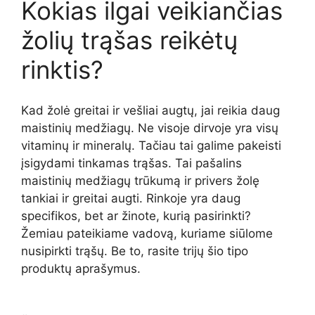
Kokias ilgai veikiančias
žolių trąšas reikėtų
rinktis?
Kad žolė greitai ir vešliai augtų, jai reikia daug
maistinių medžiagų. Ne visoje dirvoje yra visų
vitaminų ir mineralų. Tačiau tai galime pakeisti
įsigydami tinkamas trąšas. Tai pašalins
maistinių medžiagų trūkumą ir privers žolę
tankiai ir greitai augti. Rinkoje yra daug
specifikos, bet ar žinote, kurią pasirinkti?
Žemiau pateikiame vadovą, kuriame siūlome
nusipirkti trąšų. Be to, rasite trijų šio tipo
produktų aprašymus.