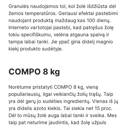
Granulės naudojamos tol, kol žolė išdžiūsta dėl
žemos temperatūros. Geriausi efektai pastebimi
naudojant produktą maždaug kas 100 dienų.
Interneto vartotojai pastebi, kad patręšus žolę
tokiu specifiškumu, velėna atgauna spalvą ir
tampa labai tanki. Jie ypač giria didelį magnio
kiekį produkto sudėtyje.
COMPO 8 kg
Norėtume pristatyti COMPO 8 kg, vieną
populiariausių, ilgai veikiančių žolių trąšų. Taip
yra dėl gerų jo sudėties ingredientų. Vienas iš jų
yra didelis azoto kiekis. Tai siekia net 15 proc.
Dėl to mūsų žolė auga labai tanki ir sveika. Mes
taip pat neturime jaudintis, kad žolę užpuls