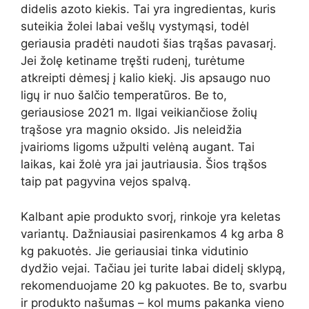
didelis azoto kiekis. Tai yra ingredientas, kuris
suteikia žolei labai vešlų vystymąsi, todėl
geriausia pradėti naudoti šias trąšas pavasarį.
Jei žolę ketiname tręšti rudenį, turėtume
atkreipti dėmesį į kalio kiekį. Jis apsaugo nuo
ligų ir nuo šalčio temperatūros. Be to,
geriausiose 2021 m. Ilgai veikiančiose žolių
trąšose yra magnio oksido. Jis neleidžia
įvairioms ligoms užpulti velėną augant. Tai
laikas, kai žolė yra jai jautriausia. Šios trąšos
taip pat pagyvina vejos spalvą.
Kalbant apie produkto svorį, rinkoje yra keletas
variantų. Dažniausiai pasirenkamos 4 kg arba 8
kg pakuotės. Jie geriausiai tinka vidutinio
dydžio vejai. Tačiau jei turite labai didelį sklypą,
rekomenduojame 20 kg pakuotes. Be to, svarbu
ir produkto našumas – kol mums pakanka vieno