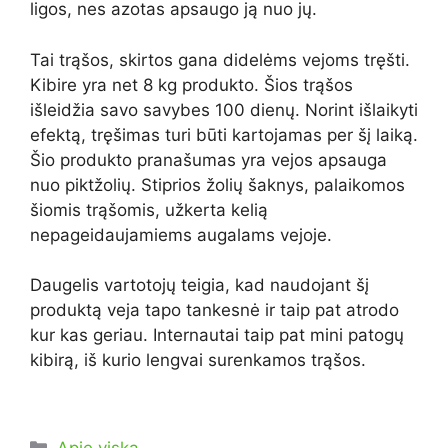
ligos, nes azotas apsaugo ją nuo jų.
Tai trąšos, skirtos gana didelėms vejoms tręšti.
Kibire yra net 8 kg produkto. Šios trąšos
išleidžia savo savybes 100 dienų. Norint išlaikyti
efektą, tręšimas turi būti kartojamas per šį laiką.
Šio produkto pranašumas yra vejos apsauga
nuo piktžolių. Stiprios žolių šaknys, palaikomos
šiomis trąšomis, užkerta kelią
nepageidaujamiems augalams vejoje.
Daugelis vartotojų teigia, kad naudojant šį
produktą veja tapo tankesnė ir taip pat atrodo
kur kas geriau. Internautai taip pat mini patogų
kibirą, iš kurio lengvai surenkamos trąšos.
Kategorijos
Apie viską