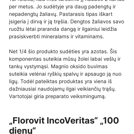
per metus. Jo sudėtyje yra daug padengtų ir
nepadengtų žaliavų. Pastarasis tipas iškart
įsigeria į dirvą ir ją tręšia. Dengtos žaliavos savo
ruožtu lėtai praranda dangą ir ilgainiui leidžia
prasiskverbti mineralams ir vitaminams.
Net 1/4 šio produkto sudėties yra azotas. Šis
komponentas suteikia mūsų žolei labai vešlų ir
tankų vystymąsi. Magnio oksido buvimas
suteikia velėnai ryškių spalvų ir apsaugo ją nuo
ligų. Todėl pateiktas produktas yra viena iš
dažniausiai naudojamų ilgai veikiančių trąšų.
Vartotojai giria preparato veiksmingumą.
„Florovit IncoVeritas“ „100
dienų“