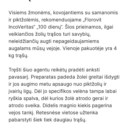
Visiems žmonėms, kovojantiems su samanomis
ir piktžolėmis, rekomenduojame „Florovit
IncoVeritas“ „100 dienų“. Šios prieinamos, ilgai
veikiančios žolių trąšos turi savybių,
neleidžiančių augti nepageidaujamiems
augalams mūsų vejoje. Vienoje pakuotėje yra 4
kg trąšų.
Tręšti šiuo agentu reikėtų pradėti anksti
pavasarį. Preparatas padeda žolei greitai išdygti
ir jos augimo metu apsaugo nuo piktžolių ir
įvairių ligų. Dėl jo specifikos velėna tampa labai
ryškia spalva, dėl kurios žolė atrodo gerai ir
atrodo sveika. Didelis magnio kiekis pagerina
vejos tankį. Retesnėse vietose užtenka
pabarstyti šiek tiek daugiau trąšų.