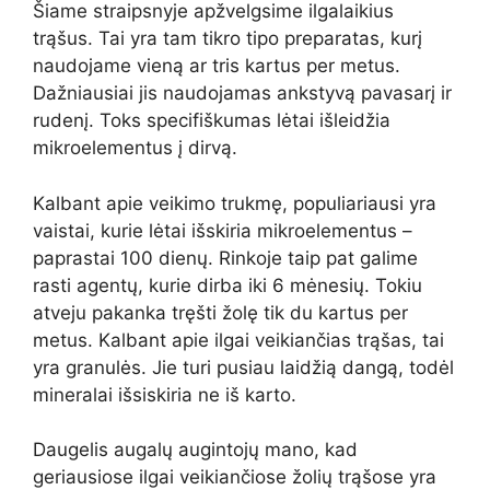
Šiame straipsnyje apžvelgsime ilgalaikius
trąšus. Tai yra tam tikro tipo preparatas, kurį
naudojame vieną ar tris kartus per metus.
Dažniausiai jis naudojamas ankstyvą pavasarį ir
rudenį. Toks specifiškumas lėtai išleidžia
mikroelementus į dirvą.
Kalbant apie veikimo trukmę, populiariausi yra
vaistai, kurie lėtai išskiria mikroelementus –
paprastai 100 dienų. Rinkoje taip pat galime
rasti agentų, kurie dirba iki 6 mėnesių. Tokiu
atveju pakanka tręšti žolę tik du kartus per
metus. Kalbant apie ilgai veikiančias trąšas, tai
yra granulės. Jie turi pusiau laidžią dangą, todėl
mineralai išsiskiria ne iš karto.
Daugelis augalų augintojų mano, kad
geriausiose ilgai veikiančiose žolių trąšose yra