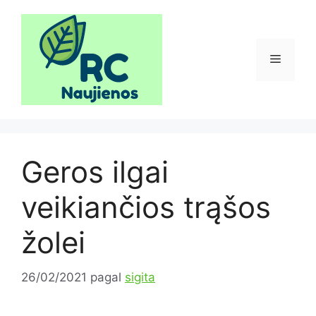
Pereiti
prie
turinio
Meniu
Geros ilgai
veikiančios trąšos
žolei
26/02/2021
pagal
sigita