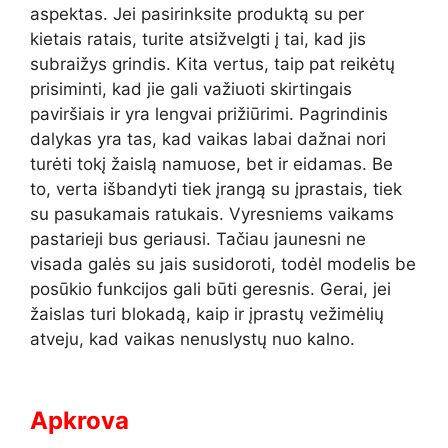
aspektas. Jei pasirinksite produktą su per
kietais ratais, turite atsižvelgti į tai, kad jis
subraižys grindis. Kita vertus, taip pat reikėtų
prisiminti, kad jie gali važiuoti skirtingais
paviršiais ir yra lengvai prižiūrimi. Pagrindinis
dalykas yra tas, kad vaikas labai dažnai nori
turėti tokį žaislą namuose, bet ir eidamas. Be
to, verta išbandyti tiek įrangą su įprastais, tiek
su pasukamais ratukais. Vyresniems vaikams
pastarieji bus geriausi. Tačiau jaunesni ne
visada galės su jais susidoroti, todėl modelis be
posūkio funkcijos gali būti geresnis. Gerai, jei
žaislas turi blokadą, kaip ir įprastų vežimėlių
atveju, kad vaikas nenuslystų nuo kalno.
Apkrova