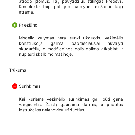
atrodo įdomus. Tai, pavyzdžiui, stilingas krepšys.
Komplekte taip pat yra patalynė, diržai ir kojų
atrama.
Priežiūra:
Modelio valymas nėra sunki užduotis. Vežimėlio
konstrukciją galima paprasčiausiai nuvalyti
skudurėliu, o medžiagines dalis galima atkabinti ir
nuplauti skalbimo mašinoje.
Trūkumai
Surinkimas:
Kai kuriems vežimėlio surinkimas gali būti gana
varginantis. Žaislą gauname dalimis, o pridėtos
instrukcijos nelengvina užduoties.