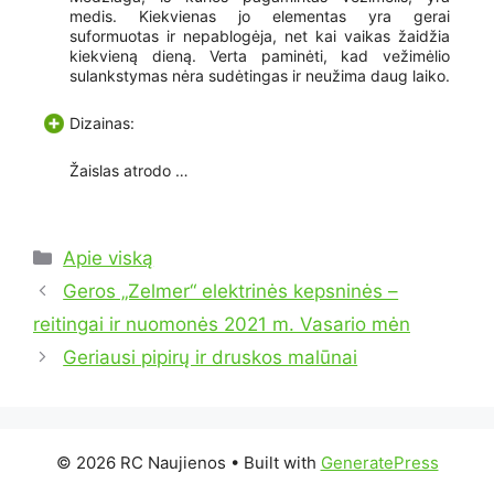
medis. Kiekvienas jo elementas yra gerai
suformuotas ir nepablogėja, net kai vaikas žaidžia
kiekvieną dieną. Verta paminėti, kad vežimėlio
sulankstymas nėra sudėtingas ir neužima daug laiko.
Dizainas:
Žaislas atrodo …
Kategorijos
Apie viską
Geros „Zelmer“ elektrinės kepsninės –
reitingai ir nuomonės 2021 m. Vasario mėn
Geriausi pipirų ir druskos malūnai
© 2026 RC Naujienos
• Built with
GeneratePress