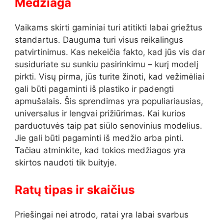
Medžiaga
Vaikams skirti gaminiai turi atitikti labai griežtus
standartus. Dauguma turi visus reikalingus
patvirtinimus. Kas nekeičia fakto, kad jūs vis dar
susiduriate su sunkiu pasirinkimu – kurį modelį
pirkti. Visų pirma, jūs turite žinoti, kad vežimėliai
gali būti pagaminti iš plastiko ir padengti
apmušalais. Šis sprendimas yra populiariausias,
universalus ir lengvai prižiūrimas. Kai kurios
parduotuvės taip pat siūlo senovinius modelius.
Jie gali būti pagaminti iš medžio arba pinti.
Tačiau atminkite, kad tokios medžiagos yra
skirtos naudoti tik buityje.
Ratų tipas ir skaičius
Priešingai nei atrodo, ratai yra labai svarbus