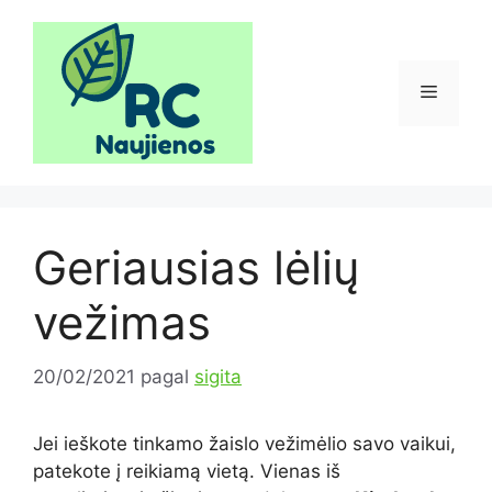
Pereiti
prie
turinio
Meniu
Geriausias lėlių
vežimas
20/02/2021
pagal
sigita
Jei ieškote tinkamo žaislo vežimėlio savo vaikui,
patekote į reikiamą vietą. Vienas iš