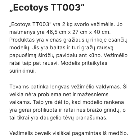
„Ecotoys TT003“
„Ecotoys TT003“ yra 2 kg svorio vežimėlis. Jo
matmenys yra 46,5 cm x 27 cm x 40 cm.
Produktas yra vienas gražiausių rinkoje esančių
modelių. Jis yra baltas ir turi gražų rausvą
papuošimą širdžių pavidalu ant kūno. Vežimėlio
ratai taip pat rausvi. Modelis pritaikytas
surinkimui.
Tėvams patinka lengvas vežimėlio valdymas. Ši
veikla nėra problema net ir mažesniems
vaikams. Taip yra dėl to, kad modelio rankena
yra gerai profiliuota ir ratai nesibraižo grindų, o
tai tikrai yra daugelio tėvų pranašumas.
Vežimėlis beveik visiškai pagamintas iš medžio.