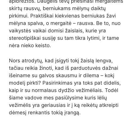
apibrėžtos. Daugelis tėvų priešinasi mergaitėms
skirtų rausvų, berniukams mėlynų daiktų
pirkimui. Praktiškai kiekvienas berniukas žavi
mėlyna spalva, o mergaitė – rausva. Be to, nuo
vaikystės vaikai domisi žaislais, kurie yra
stereotipiškai susiję su tam tikra lytimi, ir tame
nėra nieko keisto.
Nors atrodytų, kad įsigyti tokį žaislą lengva,
tačiau reikia žinoti, kad iš parduotuvės dažnai
išeiname su galvos skausmu ir dilema – kokį
modelį pirkti? Pasirinkimas yra toks pat didelis,
kaip ir su normalaus dydžio vežimėliais. Todėl
šiame vadove mes pasiūlysime
kuris lėlių
vežimėlis yra geriausias
ir į ką reikėtų atkreipti
dėmesį renkantis tokią įrangą.