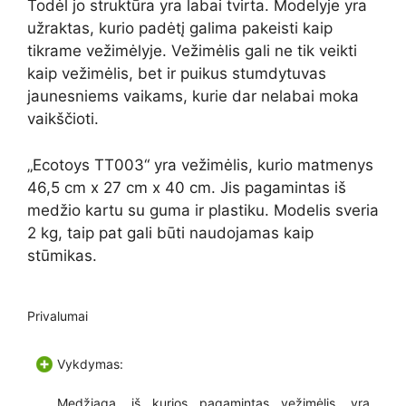
Todėl jo struktūra yra labai tvirta. Modelyje yra
užraktas, kurio padėtį galima pakeisti kaip
tikrame vežimėlyje. Vežimėlis gali ne tik veikti
kaip vežimėlis, bet ir puikus stumdytuvas
jaunesniems vaikams, kurie dar nelabai moka
vaikščioti.
„Ecotoys TT003“ yra vežimėlis, kurio matmenys
46,5 cm x 27 cm x 40 cm. Jis pagamintas iš
medžio kartu su guma ir plastiku. Modelis sveria
2 kg, taip pat gali būti naudojamas kaip
stūmikas.
Privalumai
Vykdymas:
Medžiaga, iš kurios pagamintas vežimėlis, yra