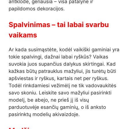
antklodė, geriausia – visa patalynė ir
papildomos dekoracijos.
Spalvinimas – tai labai svarbu
vaikams
Ar kada susimąstėte, kodėl vaikiški gaminiai yra
tokie spalvingi, dažnai labai ryškūs? Vaikas
suvokia juos supančius dalykus skirtingai. Kad
kažkas būtų patrauklus mažyliui, jis turėtų būti
apšviestas ir ryškus, kartais net per ryškus.
Todėl rinkdamiesi vežimėlį ne tik vadovaukitės
savo skoniu. Leiskite savo mažyliui pasirinkti
modelį, be abejo, ne prieš jį iš visų
parduotuvėje esančių gaminių, o iš anksto
pasirinktų modelių akivaizdoje.