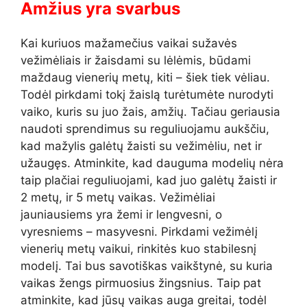
Amžius yra svarbus
Kai kuriuos mažamečius vaikai sužavės
vežimėliais ir žaisdami su lėlėmis, būdami
maždaug vienerių metų, kiti – šiek tiek vėliau.
Todėl pirkdami tokį žaislą turėtumėte nurodyti
vaiko, kuris su juo žais, amžių. Tačiau geriausia
naudoti sprendimus su reguliuojamu aukščiu,
kad mažylis galėtų žaisti su vežimėliu, net ir
užaugęs. Atminkite, kad dauguma modelių nėra
taip plačiai reguliuojami, kad juo galėtų žaisti ir
2 metų, ir 5 metų vaikas. Vežimėliai
jauniausiems yra žemi ir lengvesni, o
vyresniems – masyvesni. Pirkdami vežimėlį
vienerių metų vaikui, rinkitės kuo stabilesnį
modelį. Tai bus savotiškas vaikštynė, su kuria
vaikas žengs pirmuosius žingsnius. Taip pat
atminkite, kad jūsų vaikas auga greitai, todėl