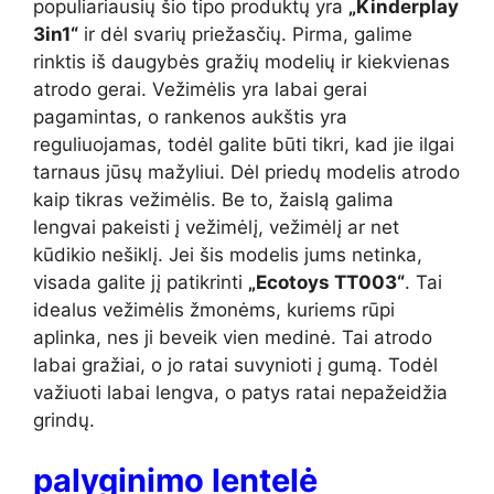
populiariausių šio tipo produktų yra
„Kinderplay
3in1“
ir dėl svarių priežasčių. Pirma, galime
rinktis iš daugybės gražių modelių ir kiekvienas
atrodo gerai. Vežimėlis yra labai gerai
pagamintas, o rankenos aukštis yra
reguliuojamas, todėl galite būti tikri, kad jie ilgai
tarnaus jūsų mažyliui. Dėl priedų modelis atrodo
kaip tikras vežimėlis. Be to, žaislą galima
lengvai pakeisti į vežimėlį, vežimėlį ar net
kūdikio nešiklį. Jei šis modelis jums netinka,
visada galite jį patikrinti
„Ecotoys TT003“
. Tai
idealus vežimėlis žmonėms, kuriems rūpi
aplinka, nes ji beveik vien medinė. Tai atrodo
labai gražiai, o jo ratai suvynioti į gumą. Todėl
važiuoti labai lengva, o patys ratai nepažeidžia
grindų.
palyginimo lentelė