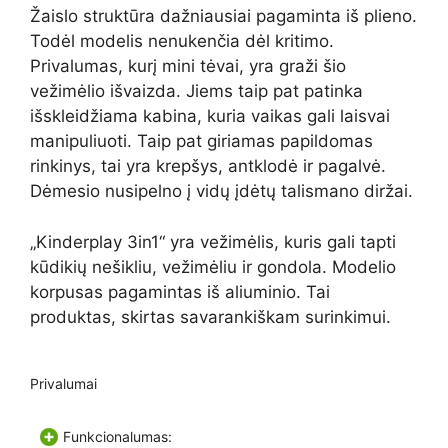
Žaislo struktūra dažniausiai pagaminta iš plieno.
Todėl modelis nenukenčia dėl kritimo.
Privalumas, kurį mini tėvai, yra graži šio
vežimėlio išvaizda. Jiems taip pat patinka
išskleidžiama kabina, kuria vaikas gali laisvai
manipuliuoti. Taip pat giriamas papildomas
rinkinys, tai yra krepšys, antklodė ir pagalvė.
Dėmesio nusipelno į vidų įdėtų talismano diržai.
„Kinderplay 3in1“ yra vežimėlis, kuris gali tapti
kūdikių nešikliu, vežimėliu ir gondola. Modelio
korpusas pagamintas iš aliuminio. Tai
produktas, skirtas savarankiškam surinkimui.
Privalumai
Funkcionalumas: