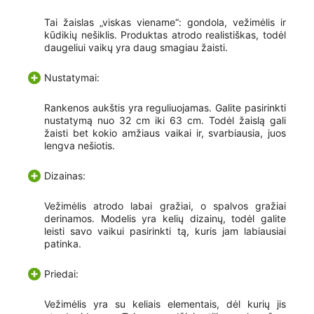
Tai žaislas „viskas viename“: gondola, vežimėlis ir
kūdikių nešiklis. Produktas atrodo realistiškas, todėl
daugeliui vaikų yra daug smagiau žaisti.
Nustatymai:
Rankenos aukštis yra reguliuojamas. Galite pasirinkti
nustatymą nuo 32 cm iki 63 cm. Todėl žaislą gali
žaisti bet kokio amžiaus vaikai ir, svarbiausia, juos
lengva nešiotis.
Dizainas:
Vežimėlis atrodo labai gražiai, o spalvos gražiai
derinamos. Modelis yra kelių dizainų, todėl galite
leisti savo vaikui pasirinkti tą, kuris jam labiausiai
patinka.
Priedai:
Vežimėlis yra su keliais elementais, dėl kurių jis