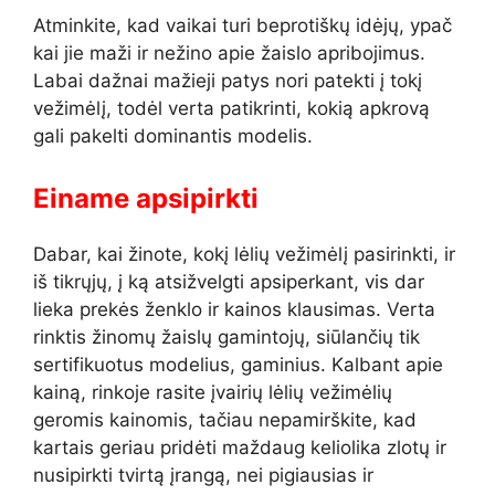
Atminkite, kad vaikai turi beprotiškų idėjų, ypač
kai jie maži ir nežino apie žaislo apribojimus.
Labai dažnai mažieji patys nori patekti į tokį
vežimėlį, todėl verta patikrinti, kokią apkrovą
gali pakelti dominantis modelis.
Einame apsipirkti
Dabar, kai žinote, kokį lėlių vežimėlį pasirinkti, ir
iš tikrųjų, į ką atsižvelgti apsiperkant, vis dar
lieka prekės ženklo ir kainos klausimas. Verta
rinktis žinomų žaislų gamintojų, siūlančių tik
sertifikuotus modelius, gaminius. Kalbant apie
kainą, rinkoje rasite įvairių lėlių vežimėlių
geromis kainomis, tačiau nepamirškite, kad
kartais geriau pridėti maždaug keliolika zlotų ir
nusipirkti tvirtą įrangą, nei pigiausias ir