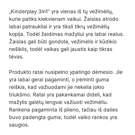
„Kinderplay 3in1“ yra vienas iš tų vežimėlių,
kurie patiks kiekvienam vaikui. Žaislas atrodo
labai patraukliai ir yra tiksli tikrų vežimėlių
kopija. Todėl žaidimas mažyliui yra labai realus.
Žaislas gali būti gondola, vežimėlis ir kūdikio
nešiklis, todėl vaikas gali jaustis kaip tikras
tėvas.
Produkto ratai nusipelno ypatingo dėmesio. Jie
yra labai gerai pagaminti, o įrėminti guma
reiškia, kad važiuodami jie nekelia jokio
triukšmo. Ratai yra pakankamai dideli, kad
mažylis galėtų lengvai važiuoti vežimėliu.
Rankena pagaminta iš plieno, tačiau iš dalies
buvo padengta guma, todėl vaiko rankos yra
saugios.