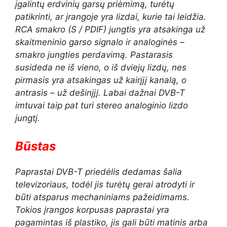
įgalintų erdvinių garsų priėmimą, turėtų
patikrinti, ar įrangoje yra lizdai, kurie tai leidžia.
RCA smakro (S / PDIF) jungtis yra atsakinga už
skaitmeninio garso signalo ir analoginės –
smakro jungties perdavimą. Pastarasis
susideda ne iš vieno, o iš dviejų lizdų, nes
pirmasis yra atsakingas už kairįjį kanalą, o
antrasis – už dešinįjį. Labai dažnai DVB-T
imtuvai taip pat turi stereo analoginio lizdo
jungtį.
Būstas
Paprastai DVB-T priedėlis dedamas šalia
televizoriaus, todėl jis turėtų gerai atrodyti ir
būti atsparus mechaniniams pažeidimams.
Tokios įrangos korpusas paprastai yra
pagamintas iš plastiko, jis gali būti matinis arba