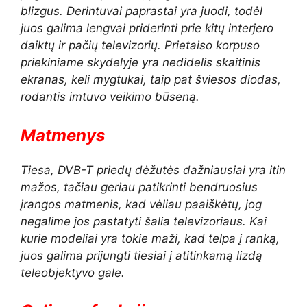
blizgus. Derintuvai paprastai yra juodi, todėl
juos galima lengvai priderinti prie kitų interjero
daiktų ir pačių televizorių. Prietaiso korpuso
priekiniame skydelyje yra nedidelis skaitinis
ekranas, keli mygtukai, taip pat šviesos diodas,
rodantis imtuvo veikimo būseną.
Matmenys
Tiesa, DVB-T priedų dėžutės dažniausiai yra itin
mažos, tačiau geriau patikrinti bendruosius
įrangos matmenis, kad vėliau paaiškėtų, jog
negalime jos pastatyti šalia televizoriaus. Kai
kurie modeliai yra tokie maži, kad telpa į ranką,
juos galima prijungti tiesiai į atitinkamą lizdą
teleobjektyvo gale.