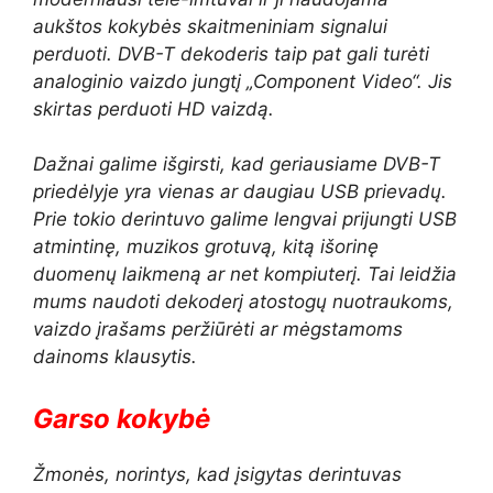
aukštos kokybės skaitmeniniam signalui
perduoti. DVB-T dekoderis taip pat gali turėti
analoginio vaizdo jungtį „Component Video“. Jis
skirtas perduoti HD vaizdą.
Dažnai galime išgirsti, kad geriausiame DVB-T
priedėlyje yra vienas ar daugiau USB prievadų.
Prie tokio derintuvo galime lengvai prijungti USB
atmintinę, muzikos grotuvą, kitą išorinę
duomenų laikmeną ar net kompiuterį. Tai leidžia
mums naudoti dekoderį atostogų nuotraukoms,
vaizdo įrašams peržiūrėti ar mėgstamoms
dainoms klausytis.
Garso kokybė
Žmonės, norintys, kad įsigytas derintuvas