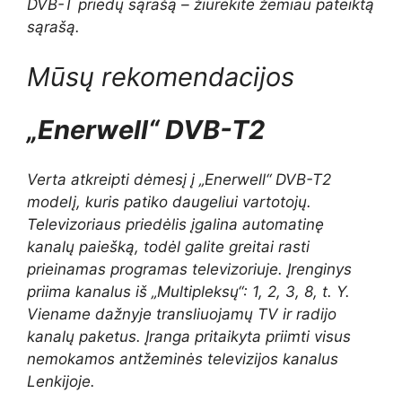
DVB-T priedų sąrašą – žiūrėkite žemiau pateiktą
sąrašą.
Mūsų rekomendacijos
„Enerwell“ DVB-T2
Verta atkreipti dėmesį į „Enerwell“ DVB-T2
modelį, kuris patiko daugeliui vartotojų.
Televizoriaus priedėlis įgalina automatinę
kanalų paiešką, todėl galite greitai rasti
prieinamas programas televizoriuje. Įrenginys
priima kanalus iš „Multipleksų“: 1, 2, 3, 8, t. Y.
Viename dažnyje transliuojamų TV ir radijo
kanalų paketus. Įranga pritaikyta priimti visus
nemokamos antžeminės televizijos kanalus
Lenkijoje.