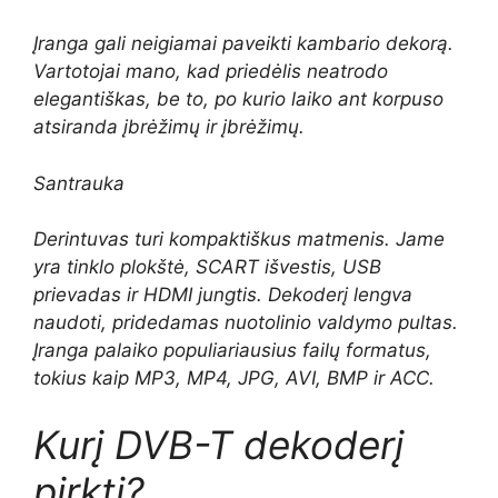
Įranga gali neigiamai paveikti kambario dekorą.
Vartotojai mano, kad priedėlis neatrodo
elegantiškas, be to, po kurio laiko ant korpuso
atsiranda įbrėžimų ir įbrėžimų.
Santrauka
Derintuvas turi kompaktiškus matmenis. Jame
yra tinklo plokštė, SCART išvestis, USB
prievadas ir HDMI jungtis. Dekoderį lengva
naudoti, pridedamas nuotolinio valdymo pultas.
Įranga palaiko populiariausius failų formatus,
tokius kaip MP3, MP4, JPG, AVI, BMP ir ACC.
Kurį DVB-T dekoderį
pirkti?