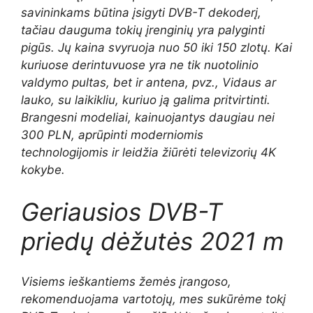
savininkams būtina įsigyti DVB-T dekoderį,
tačiau dauguma tokių įrenginių yra palyginti
pigūs. Jų kaina svyruoja nuo 50 iki 150 zlotų. Kai
kuriuose derintuvuose yra ne tik nuotolinio
valdymo pultas, bet ir antena, pvz., Vidaus ar
lauko, su laikikliu, kuriuo ją galima pritvirtinti.
Brangesni modeliai, kainuojantys daugiau nei
300 PLN, aprūpinti moderniomis
technologijomis ir leidžia žiūrėti televizorių 4K
kokybe.
Geriausios DVB-T
priedų dėžutės 2021 m
Visiems ieškantiems žemės įrangos
o,
rekomenduojama vartotojų, mes sukūrėme tokį