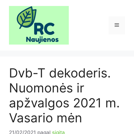
Pereiti
prie
turinio
Meniu
Dvb-T dekoderis.
Nuomonės ir
apžvalgos 2021 m.
Vasario mėn
21/02/2021
pagal
sigita