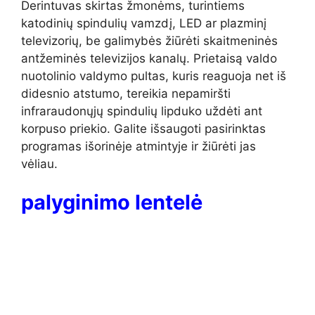
Derintuvas skirtas žmonėms, turintiems
katodinių spindulių vamzdį, LED ar plazminį
televizorių, be galimybės žiūrėti skaitmeninės
antžeminės televizijos kanalų. Prietaisą valdo
nuotolinio valdymo pultas, kuris reaguoja net iš
didesnio atstumo, tereikia nepamiršti
infraraudonųjų spindulių lipduko uždėti ant
korpuso priekio. Galite išsaugoti pasirinktas
programas išorinėje atmintyje ir žiūrėti jas
vėliau.
palyginimo lentelė