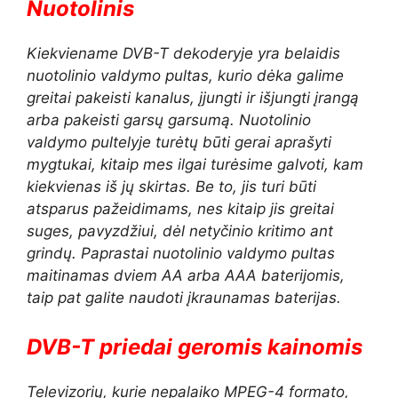
Nuotolinis
Kiekviename DVB-T dekoderyje yra belaidis
nuotolinio valdymo pultas, kurio dėka galime
greitai pakeisti kanalus, įjungti ir išjungti įrangą
arba pakeisti garsų garsumą. Nuotolinio
valdymo pultelyje turėtų būti gerai aprašyti
mygtukai, kitaip mes ilgai turėsime galvoti, kam
kiekvienas iš jų skirtas. Be to, jis turi būti
atsparus pažeidimams, nes kitaip jis greitai
suges, pavyzdžiui, dėl netyčinio kritimo ant
grindų. Paprastai nuotolinio valdymo pultas
maitinamas dviem AA arba AAA baterijomis,
taip pat galite naudoti įkraunamas baterijas.
DVB-T priedai geromis kainomis
Televizorių, kurie nepalaiko MPEG-4 formato,