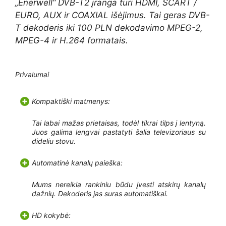
„Enerwell“ DVB-T2 įranga turi HDMI, SCART /
EURO, AUX ir COAXIAL išėjimus. Tai geras DVB-
T dekoderis iki 100 PLN dekodavimo MPEG-2,
MPEG-4 ir H.264 formatais.
Privalumai
Kompaktiški matmenys:
Tai labai mažas prietaisas, todėl tikrai tilps į lentyną.
Juos galima lengvai pastatyti šalia televizoriaus su
dideliu stovu.
Automatinė kanalų paieška:
Mums nereikia rankiniu būdu įvesti atskirų kanalų
dažnių. Dekoderis jas suras automatiškai.
HD kokybė: