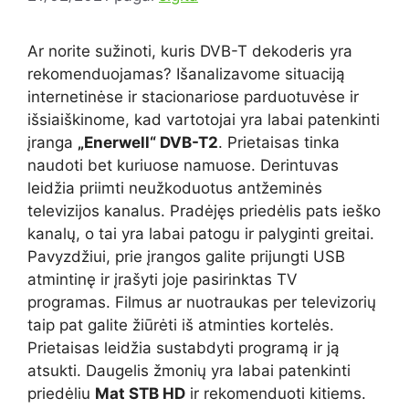
Ar norite sužinoti, kuris DVB-T dekoderis yra
rekomenduojamas? Išanalizavome situaciją
internetinėse ir stacionariose parduotuvėse ir
išsiaiškinome, kad vartotojai yra labai patenkinti
įranga
„Enerwell“ DVB-T2
. Prietaisas tinka
naudoti bet kuriuose namuose. Derintuvas
leidžia priimti neužkoduotus antžeminės
televizijos kanalus. Pradėjęs priedėlis pats ieško
kanalų, o tai yra labai patogu ir palyginti greitai.
Pavyzdžiui, prie įrangos galite prijungti USB
atmintinę ir įrašyti joje pasirinktas TV
programas. Filmus ar nuotraukas per televizorių
taip pat galite žiūrėti iš atminties kortelės.
Prietaisas leidžia sustabdyti programą ir ją
atsukti. Daugelis žmonių yra labai patenkinti
priedėliu
Mat STB HD
ir rekomenduoti kitiems.