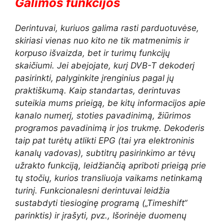
Galimos funkcijos
Derintuvai, kuriuos galima rasti parduotuvėse,
skiriasi vienas nuo kito ne tik matmenimis ir
korpuso išvaizda, bet ir turimų funkcijų
skaičiumi. Jei abejojate, kurį DVB-T dekoderį
pasirinkti, palyginkite įrenginius pagal jų
praktiškumą. Kaip standartas, derintuvas
suteikia mums prieigą, be kitų informacijos apie
kanalo numerį, stoties pavadinimą, žiūrimos
programos pavadinimą ir jos trukmę. Dekoderis
taip pat turėtų atlikti EPG (tai yra elektroninis
kanalų vadovas), subtitrų pasirinkimo ar tėvų
užrakto funkciją, leidžiančią apriboti prieigą prie
tų stočių, kurios transliuoja vaikams netinkamą
turinį. Funkcionalesni derintuvai leidžia
sustabdyti tiesioginę programą („Timeshift“
parinktis) ir įrašyti, pvz., Išorinėje duomenų