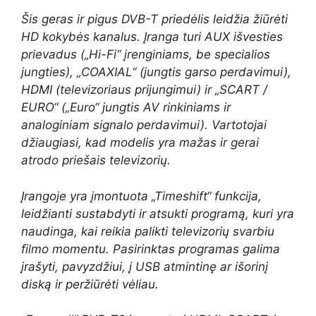
Šis geras ir pigus DVB-T priedėlis leidžia žiūrėti
HD kokybės kanalus. Įranga turi AUX išvesties
prievadus („Hi-Fi“ įrenginiams, be specialios
jungties), „COAXIAL“ (jungtis garso perdavimui),
HDMI (televizoriaus prijungimui) ir „SCART /
EURO“ („Euro“ jungtis AV rinkiniams ir
analoginiam signalo perdavimui). Vartotojai
džiaugiasi, kad modelis yra mažas ir gerai
atrodo priešais televizorių.
Įrangoje yra įmontuota „Timeshift“ funkcija,
leidžianti sustabdyti ir atsukti programą, kuri yra
naudinga, kai reikia palikti televizorių svarbiu
filmo momentu. Pasirinktas programas galima
įrašyti, pavyzdžiui, į USB atmintinę ar išorinį
diską ir peržiūrėti vėliau.