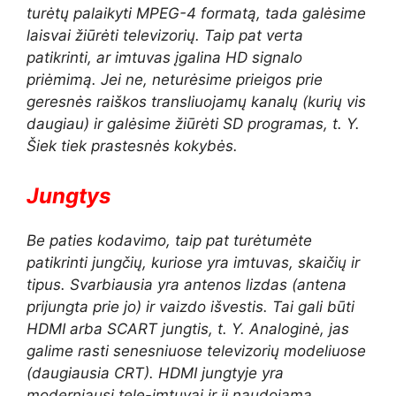
turėtų palaikyti MPEG-4 formatą, tada galėsime
laisvai žiūrėti televizorių. Taip pat verta
patikrinti, ar imtuvas įgalina HD signalo
priėmimą. Jei ne, neturėsime prieigos prie
geresnės raiškos transliuojamų kanalų (kurių vis
daugiau) ir galėsime žiūrėti SD programas, t. Y.
Šiek tiek prastesnės kokybės.
Jungtys
Be paties kodavimo, taip pat turėtumėte
patikrinti jungčių, kuriose yra imtuvas, skaičių ir
tipus. Svarbiausia yra antenos lizdas (antena
prijungta prie jo) ir vaizdo išvestis. Tai gali būti
HDMI arba SCART jungtis, t. Y. Analoginė, jas
galime rasti senesniuose televizorių modeliuose
(daugiausia CRT). HDMI jungtyje yra
moderniausi tele-imtuvai ir ji naudojama