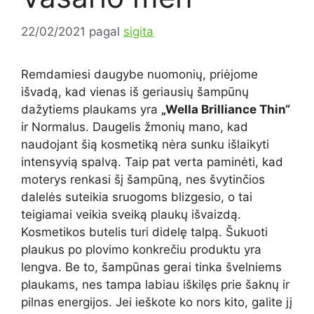
22/02/2021
pagal
sigita
Remdamiesi daugybe nuomonių, priėjome
išvadą, kad vienas iš geriausių šampūnų
dažytiems plaukams yra
„Wella Brilliance Thin“
ir Normalus. Daugelis žmonių mano, kad
naudojant šią kosmetiką nėra sunku išlaikyti
intensyvią spalvą. Taip pat verta paminėti, kad
moterys renkasi šį šampūną, nes švytinčios
dalelės suteikia sruogoms blizgesio, o tai
teigiamai veikia sveiką plaukų išvaizdą.
Kosmetikos butelis turi didelę talpą. Šukuoti
plaukus po plovimo konkrečiu produktu yra
lengva. Be to, šampūnas gerai tinka švelniems
plaukams, nes tampa labiau iškilęs prie šaknų ir
pilnas energijos. Jei ieškote ko nors kito, galite jį