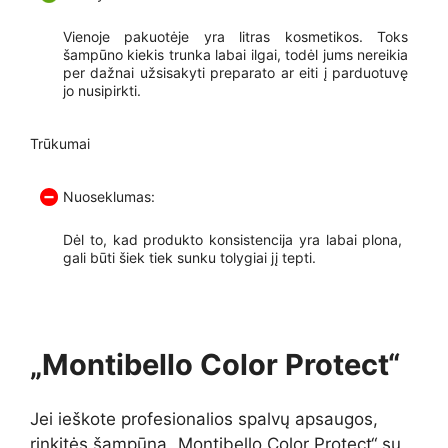
Vienoje pakuotėje yra litras kosmetikos. Toks
šampūno kiekis trunka labai ilgai, todėl jums nereikia
per dažnai užsisakyti preparato ar eiti į parduotuvę
jo nusipirkti.
Trūkumai
Nuoseklumas:
Dėl to, kad produkto konsistencija yra labai plona, ​​
gali būti šiek tiek sunku tolygiai jį tepti.
„Montibello Color Protect“
Jei ieškote profesionalios spalvų apsaugos,
rinkitės šampūną „Montibello Color Protect“ su