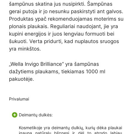
šampūnus skatina jus nusipirkti. Šampūnas
gerai putoja ir jo nesunku paskirstyti ant galvos.
Produktas ypač rekomenduojamas moterims su
plonais plaukais. Reguliariai naudojant, jie yra
kupini energijos ir juos lengviau formuoti bei
šukuoti. Verta pridurti, kad nuplautos sruogos
yra minkštos.
„Wella Invigo Brilliance“ yra šampūnas
dažytiems plaukams, tiekiamas 1000 ml
pakuotėje.
Privalumai
Deimantų dulkės:
Kosmetikoje yra deimantų dulkių, kurių dėka plaukai
įgauna natūralų blizgesį ir dėl to atrodo labiau