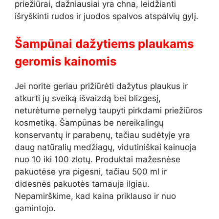
priežiūrai, dažniausiai yra chna, leidžianti
išryškinti rudos ir juodos spalvos atspalvių gylį.
Šampūnai dažytiems plaukams
geromis kainomis
Jei norite geriau prižiūrėti dažytus plaukus ir
atkurti jų sveiką išvaizdą bei blizgesį,
neturėtume pernelyg taupyti pirkdami priežiūros
kosmetiką. Šampūnas be nereikalingų
konservantų ir parabenų, tačiau sudėtyje yra
daug natūralių medžiagų, vidutiniškai kainuoja
nuo 10 iki 100 zlotų. Produktai mažesnėse
pakuotėse yra pigesni, tačiau 500 ml ir
didesnės pakuotės tarnauja ilgiau.
Nepamirškime, kad kaina priklauso ir nuo
gamintojo.