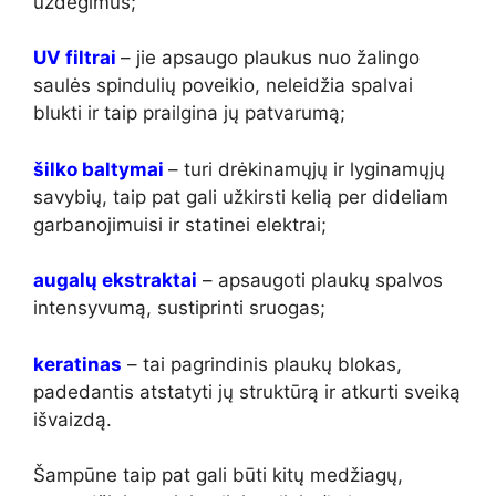
uždegimus;
UV filtrai
– jie apsaugo plaukus nuo žalingo
saulės spindulių poveikio, neleidžia spalvai
blukti ir taip prailgina jų patvarumą;
šilko baltymai
– turi drėkinamųjų ir lyginamųjų
savybių, taip pat gali užkirsti kelią per dideliam
garbanojimuisi ir statinei elektrai;
augalų ekstraktai
– apsaugoti plaukų spalvos
intensyvumą, sustiprinti sruogas;
keratinas
– tai pagrindinis plaukų blokas,
padedantis atstatyti jų struktūrą ir atkurti sveiką
išvaizdą.
Šampūne taip pat gali būti kitų medžiagų,