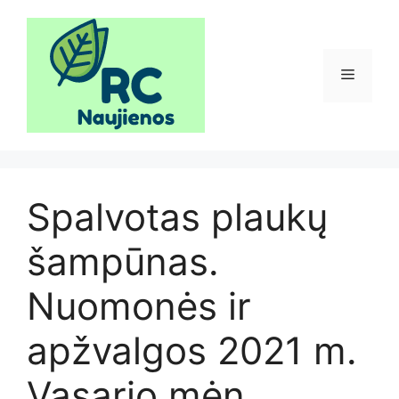
Pereiti
prie
turinio
Meniu
Spalvotas plaukų
šampūnas.
Nuomonės ir
apžvalgos 2021 m.
Vasario mėn