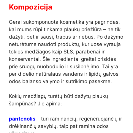
Kompozicija
Gerai sukomponuota kosmetika yra pagrindas,
kai mums rūpi tinkama plaukų priežiūra – ne tik
dažyti, bet ir sausi, trapūs ar riebūs. Po dažymo
neturėtume naudoti produktų, kuriuose vyrauja
tokios medžiagos kaip SLS, parabenai ir
konservantai. Šie ingredientai greitai prisidės
prie sruogų nuobodulio ir susilpnėjimo. Tai yra
per didelio natūralaus vandens ir lipidų galvos
odos balanso valymo ir sutrikimo pasekmė.
Kokių medžiagų turėtų būti dažytų plaukų
šampūnas? Jie apima:
pantenolis
– turi raminančių, regeneruojančių ir
drėkinančių savybių, taip pat ramina odos