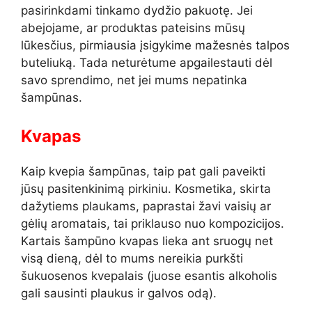
pasirinkdami tinkamo dydžio pakuotę. Jei
abejojame, ar produktas pateisins mūsų
lūkesčius, pirmiausia įsigykime mažesnės talpos
buteliuką. Tada neturėtume apgailestauti dėl
savo sprendimo, net jei mums nepatinka
šampūnas.
Kvapas
Kaip kvepia šampūnas, taip pat gali paveikti
jūsų pasitenkinimą pirkiniu. Kosmetika, skirta
dažytiems plaukams, paprastai žavi vaisių ar
gėlių aromatais, tai priklauso nuo kompozicijos.
Kartais šampūno kvapas lieka ant sruogų net
visą dieną, dėl to mums nereikia purkšti
šukuosenos kvepalais (juose esantis alkoholis
gali sausinti plaukus ir galvos odą).