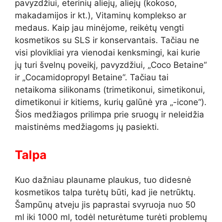
pavyzdžiui, eterinių aliejų, aliejų (kokoso,
makadamijos ir kt.), Vitaminų komplekso ar
medaus. Kaip jau minėjome, reikėtų vengti
kosmetikos su SLS ir konservantais. Tačiau ne
visi plovikliai yra vienodai kenksmingi, kai kurie
jų turi švelnų poveikį, pavyzdžiui, „Coco Betaine“
ir „Cocamidopropyl Betaine“. Tačiau tai
netaikoma silikonams (trimetikonui, simetikonui,
dimetikonui ir kitiems, kurių galūnė yra „-icone“).
Šios medžiagos prilimpa prie sruogų ir neleidžia
maistinėms medžiagoms jų pasiekti.
Talpa
Kuo dažniau plauname plaukus, tuo didesnė
kosmetikos talpa turėtų būti, kad jie netrūktų.
Šampūnų atveju jis paprastai svyruoja nuo 50
ml iki 1000 ml, todėl neturėtume turėti problemų