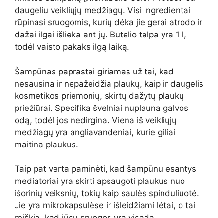
daugeliu veikliųjų medžiagų. Visi ingredientai
rūpinasi sruogomis, kurių dėka jie gerai atrodo ir
dažai ilgai išlieka ant jų. Butelio talpa yra 1 l,
todėl vaisto pakaks ilgą laiką.
Šampūnas paprastai giriamas už tai, kad
nesausina ir nepažeidžia plaukų, kaip ir daugelis
kosmetikos priemonių, skirtų dažytų plaukų
priežiūrai. Specifika švelniai nuplauna galvos
odą, todėl jos nedirgina. Viena iš veikliųjų
medžiagų yra angliavandeniai, kurie giliai
maitina plaukus.
Taip pat verta paminėti, kad šampūnu esantys
mediatoriai yra skirti apsaugoti plaukus nuo
išorinių veiksnių, tokių kaip saulės spinduliuotė.
Jie yra mikrokapsulėse ir išleidžiami lėtai, o tai
reiškia, kad jūsų sruogos yra visada