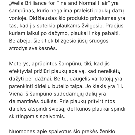
„Wella Brilliance for Fine and Normal Hair“ yra
šampūnas, kurio negalima praleisti plaukų dažų
vonioje. Didžiausias šio produkto privalumas yra
tas, kad jis suteikia plaukams žvilgesio. Praėjus
kuriam laikui po dažymo, plaukai linkę pabalti.
Be abejo, šiek tiek blizgesio jūsų sruogos
atrodys sveikesnės.
Moterys, aprūpintos šampūnu, tiki, kad jis
efektyviai prižiūri plaukų spalvą, kad nereikėtų
dažyti per dažnai. Be to, daugelis vartotojų yra
patenkinti dideliu butelio talpa. Jo kiekis yra 1 l.
Viena iš šampūno sudedamųjų dalių yra
deimantinės dulkės. Prie plaukų pritvirtintos
dalelės atspindi šviesą, dėl kurios plaukai spindi
skirtingomis spalvomis.
Nuomonės apie spalvotus šio prekės ženklo