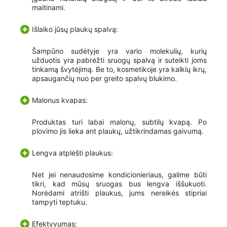
maitinami.
Išlaiko jūsų plaukų spalvą:
Šampūno sudėtyje yra vario molekulių, kurių
užduotis yra pabrėžti sruogų spalvą ir suteikti joms
tinkamą švytėjimą. Be to, kosmetikoje yra kalkių ikrų,
apsaugančių nuo per greito spalvų blukimo.
Malonus kvapas:
Produktas turi labai malonų, subtilų kvapą. Po
plovimo jis lieka ant plaukų, užtikrindamas gaivumą.
Lengva atplėšti plaukus:
Net jei nenaudosime kondicionieriaus, galime būti
tikri, kad mūsų sruogas bus lengva iššukuoti.
Norėdami atrišti plaukus, jums nereikės stipriai
tampyti teptuku.
Efektyvumas: