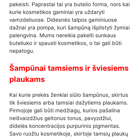
pakeisti. Paprastai tai yra butelio forma, nors kai
kurie kosmetikos gaminiai yra uždaryti
vamzdeliuose. Didesnės talpos gaminiuose
dažnai yra pompa, kuri šampūną išpilstyti žymiai
palengvina. Mums nereikia pakelti sunkaus
buteliuko ir spausti kosmetikos, o tai gali būti
nepatogu.
Šampūnai tamsiems ir šviesiems
plaukams
Kai kurie prekės ženklai siūlo šampūnus, skirtus
tik šviesiems arba tamsiai dažytiems plaukams.
Pirmojoje gali būti medžiagų, kurios pašalina
neišvaizdžius geltonus tonus, pavyzdžiui,
didelės koncentracijos purpurinis pigmentas.
Savo ruožtu kosmetikoje, skirtoje tamsių plaukų