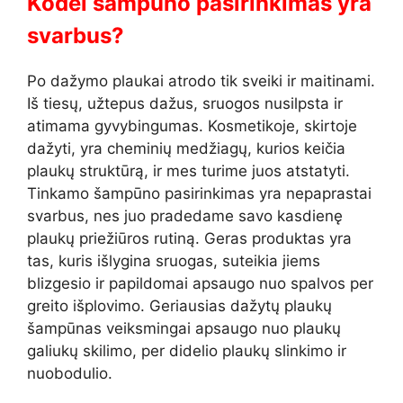
Kodėl šampūno pasirinkimas yra
svarbus?
Po dažymo plaukai atrodo tik sveiki ir maitinami.
Iš tiesų, užtepus dažus, sruogos nusilpsta ir
atimama gyvybingumas. Kosmetikoje, skirtoje
dažyti, yra cheminių medžiagų, kurios keičia
plaukų struktūrą, ir mes turime juos atstatyti.
Tinkamo šampūno pasirinkimas yra nepaprastai
svarbus, nes juo pradedame savo kasdienę
plaukų priežiūros rutiną. Geras produktas yra
tas, kuris išlygina sruogas, suteikia jiems
blizgesio ir papildomai apsaugo nuo spalvos per
greito išplovimo. Geriausias dažytų plaukų
šampūnas veiksmingai apsaugo nuo plaukų
galiukų skilimo, per didelio plaukų slinkimo ir
nuobodulio.