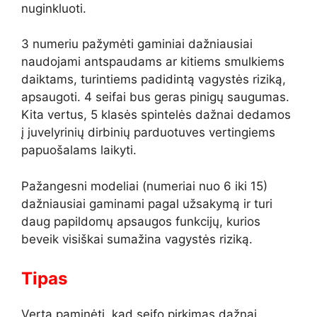
nuginkluoti.
3 numeriu pažymėti gaminiai dažniausiai
naudojami antspaudams ar kitiems smulkiems
daiktams, turintiems padidintą vagystės riziką,
apsaugoti. 4 seifai bus geras pinigų saugumas.
Kita vertus, 5 klasės spintelės dažnai dedamos
į juvelyrinių dirbinių parduotuves vertingiems
papuošalams laikyti.
Pažangesni modeliai (numeriai nuo 6 iki 15)
dažniausiai gaminami pagal užsakymą ir turi
daug papildomų apsaugos funkcijų, kurios
beveik visiškai sumažina vagystės riziką.
Tipas
Verta paminėti, kad seifo pirkimas dažnai