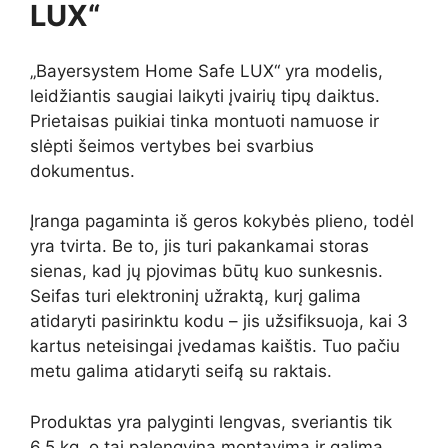
LUX“
„Bayersystem Home Safe LUX“ yra modelis,
leidžiantis saugiai laikyti įvairių tipų daiktus.
Prietaisas puikiai tinka montuoti namuose ir
slėpti šeimos vertybes bei svarbius
dokumentus.
Įranga pagaminta iš geros kokybės plieno, todėl
yra tvirta. Be to, jis turi pakankamai storas
sienas, kad jų pjovimas būtų kuo sunkesnis.
Seifas turi elektroninį užraktą, kurį galima
atidaryti pasirinktu kodu – jis užsifiksuoja, kai 3
kartus neteisingai įvedamas kaištis. Tuo pačiu
metu galima atidaryti seifą su raktais.
Produktas yra palyginti lengvas, sveriantis tik
6,5 kg, o tai palengvina montavimą ir galimą