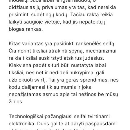
didžiausias jų privalumas yra tas, kad nereikia
prisiminti sudėtingų kodų. Tačiau raktą reikia
laikyti saugioje vietoje, kad jis nepatektų į
blogas rankas.
Kitas variantas yra pasirinkti rankenėlės seifą.
Čia norint tiksliai atrakinti spyną, mechanizmui
reikia tiksliai suskirstyti atskirus judesius.
Kiekviena padėtis turi būti nustatyta labai
tiksliai, nes net ir nedideli nukrypimai gali
užblokuoti svirtį. Tai yra geras sprendimas, nes
kodu dalijamasi tik su mumis ir joks
nepažįstamas asmuo apie tai nežinos be mūsų
žinios.
Technologiškai pažangiausi seifai tvirtinami
elektronika. Duris galite atidaryti paspausdami