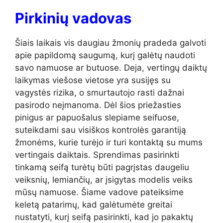
Pirkinių vadovas
Šiais laikais vis daugiau žmonių pradeda galvoti
apie papildomą saugumą, kurį galėtų naudoti
savo namuose ar butuose. Deja, vertingų daiktų
laikymas viešose vietose yra susijęs su
vagystės rizika, o smurtautojo rasti dažnai
pasirodo neįmanoma. Dėl šios priežasties
pinigus ar papuošalus slepiame seifuose,
suteikdami sau visiškos kontrolės garantiją
žmonėms, kurie turėjo ir turi kontaktą su mums
vertingais daiktais. Sprendimas pasirinkti
tinkamą seifą turėtų būti pagrįstas daugeliu
veiksnių, lemiančių, ar įsigytas modelis veiks
mūsų namuose. Šiame vadove pateiksime
keletą patarimų, kad galėtumėte greitai
nustatyti, kurį seifą pasirinkti, kad jo pakaktų