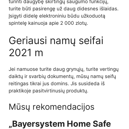
turinti daugybę skirtingų saugumo funkcijų,
turite būti pasirengę už daug didesnes išlaidas.
Įsigyti didelę elektroniniu būdu užkoduotą
spintelę kainuoja apie 2 000 zlotų.
Geriausi namų seifai
2021 m
Jei namuose turite daug grynųjų, turite vertingų
daiktų ir svarbių dokumentų, mūsų namų seifų
reitingas tikrai jus domins. Jis susideda iš
praktikoje pasitvirtinusių produktų.
Mūsų rekomendacijos
„Bayersystem Home Safe