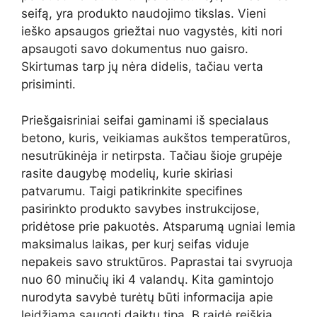
seifą, yra produkto naudojimo tikslas. Vieni
ieško apsaugos griežtai nuo vagystės, kiti nori
apsaugoti savo dokumentus nuo gaisro.
Skirtumas tarp jų nėra didelis, tačiau verta
prisiminti.
Priešgaisriniai seifai gaminami iš specialaus
betono, kuris, veikiamas aukštos temperatūros,
nesutrūkinėja ir netirpsta. Tačiau šioje grupėje
rasite daugybę modelių, kurie skiriasi
patvarumu. Taigi patikrinkite specifines
pasirinkto produkto savybes instrukcijose,
pridėtose prie pakuotės. Atsparumą ugniai lemia
maksimalus laikas, per kurį seifas viduje
nepakeis savo struktūros. Paprastai tai svyruoja
nuo 60 minučių iki 4 valandų. Kita gamintojo
nurodyta savybė turėtų būti informacija apie
leidžiamą saugoti daiktų tipą. B raidė reiškia