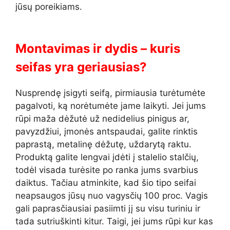
jūsų poreikiams.
Montavimas ir dydis – kuris
seifas yra geriausias?
Nusprendę įsigyti seifą, pirmiausia turėtumėte
pagalvoti, ką norėtumėte jame laikyti. Jei jums
rūpi maža dėžutė už nedidelius pinigus ar,
pavyzdžiui, įmonės antspaudai, galite rinktis
paprastą, metalinę dėžutę, uždarytą raktu.
Produktą galite lengvai įdėti į stalelio stalčių,
todėl visada turėsite po ranka jums svarbius
daiktus. Tačiau atminkite, kad šio tipo seifai
neapsaugos jūsų nuo vagysčių 100 proc. Vagis
gali paprasčiausiai pasiimti jį su visu turiniu ir
tada sutriuškinti kitur. Taigi, jei jums rūpi kur kas