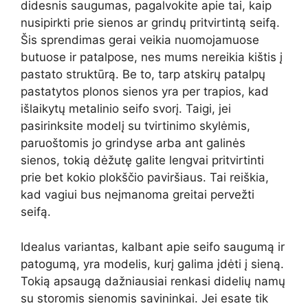
didesnis saugumas, pagalvokite apie tai, kaip
nusipirkti prie sienos ar grindų pritvirtintą seifą.
Šis sprendimas gerai veikia nuomojamuose
butuose ir patalpose, nes mums nereikia kištis į
pastato struktūrą. Be to, tarp atskirų patalpų
pastatytos plonos sienos yra per trapios, kad
išlaikytų metalinio seifo svorį. Taigi, jei
pasirinksite modelį su tvirtinimo skylėmis,
paruoštomis jo grindyse arba ant galinės
sienos, tokią dėžutę galite lengvai pritvirtinti
prie bet kokio plokščio paviršiaus. Tai reiškia,
kad vagiui bus neįmanoma greitai pervežti
seifą.
Idealus variantas, kalbant apie seifo saugumą ir
patogumą, yra modelis, kurį galima įdėti į sieną.
Tokią apsaugą dažniausiai renkasi didelių namų
su storomis sienomis savininkai. Jei esate tik