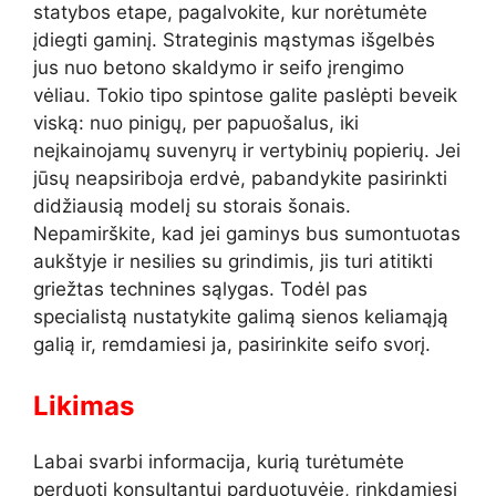
statybos etape, pagalvokite, kur norėtumėte
įdiegti gaminį. Strateginis mąstymas išgelbės
jus nuo betono skaldymo ir seifo įrengimo
vėliau. Tokio tipo spintose galite paslėpti beveik
viską: nuo pinigų, per papuošalus, iki
neįkainojamų suvenyrų ir vertybinių popierių. Jei
jūsų neapsiriboja erdvė, pabandykite pasirinkti
didžiausią modelį su storais šonais.
Nepamirškite, kad jei gaminys bus sumontuotas
aukštyje ir nesilies su grindimis, jis turi atitikti
griežtas technines sąlygas. Todėl pas
specialistą nustatykite galimą sienos keliamąją
galią ir, remdamiesi ja, pasirinkite seifo svorį.
Likimas
Labai svarbi informacija, kurią turėtumėte
perduoti konsultantui parduotuvėje, rinkdamiesi