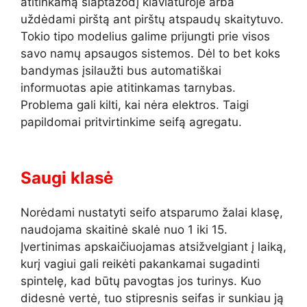
atitinkamą slaptažodį klaviatūroje arba
uždėdami pirštą ant pirštų atspaudų skaitytuvo.
Tokio tipo modelius galime prijungti prie visos
savo namų apsaugos sistemos. Dėl to bet koks
bandymas įsilaužti bus automatiškai
informuotas apie atitinkamas tarnybas.
Problema gali kilti, kai nėra elektros. Taigi
papildomai pritvirtinkime seifą agregatu.
Saugi klasė
Norėdami nustatyti seifo atsparumo žalai klasę,
naudojama skaitinė skalė nuo 1 iki 15.
Įvertinimas apskaičiuojamas atsižvelgiant į laiką,
kurį vagiui gali reikėti pakankamai sugadinti
spintelę, kad būtų pavogtas jos turinys. Kuo
didesnė vertė, tuo stipresnis seifas ir sunkiau ją