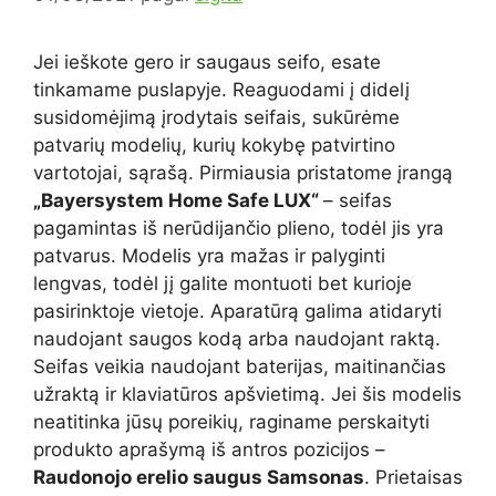
Jei ieškote gero ir saugaus seifo, esate
tinkamame puslapyje. Reaguodami į didelį
susidomėjimą įrodytais seifais, sukūrėme
patvarių modelių, kurių kokybę patvirtino
vartotojai, sąrašą. Pirmiausia pristatome įrangą
„Bayersystem Home Safe LUX“
– seifas
pagamintas iš nerūdijančio plieno, todėl jis yra
patvarus. Modelis yra mažas ir palyginti
lengvas, todėl jį galite montuoti bet kurioje
pasirinktoje vietoje. Aparatūrą galima atidaryti
naudojant saugos kodą arba naudojant raktą.
Seifas veikia naudojant baterijas, maitinančias
užraktą ir klaviatūros apšvietimą. Jei šis modelis
neatitinka jūsų poreikių, raginame perskaityti
produkto aprašymą iš antros pozicijos –
Raudonojo erelio saugus Samsonas
. Prietaisas