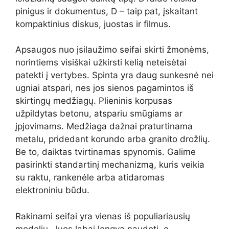
pinigus ir dokumentus, D – taip pat, įskaitant
kompaktinius diskus, juostas ir filmus.
Apsaugos nuo įsilaužimo seifai skirti žmonėms,
norintiems visiškai užkirsti kelią neteisėtai
patekti į vertybes. Spinta yra daug sunkesnė nei
ugniai atspari, nes jos sienos pagamintos iš
skirtingų medžiagų. Plieninis korpusas
užpildytas betonu, atspariu smūgiams ar
įpjovimams. Medžiaga dažnai praturtinama
metalu, pridedant korundo arba granito drožlių.
Be to, daiktas tvirtinamas spynomis. Galime
pasirinkti standartinį mechanizmą, kuris veikia
su raktu, rankenėle arba atidaromas
elektroniniu būdu.
Rakinami seifai yra vienas iš populiariausių
modelių. Juos labai lengva naudoti, o