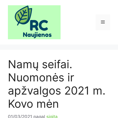
Pereiti
prie
turinio
Meniu
Namų seifai.
Nuomonės ir
apžvalgos 2021 m.
Kovo mėn
01/03/2021
pagal
sigita