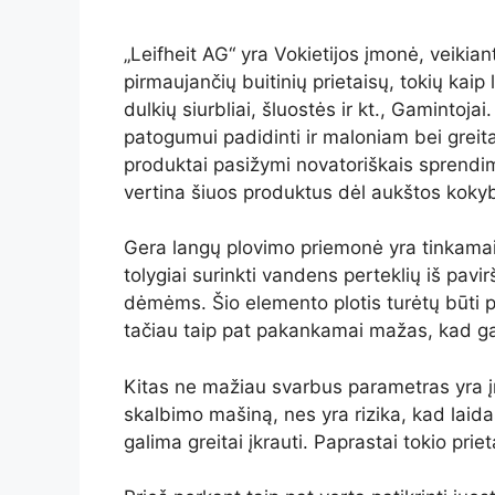
„Leifheit AG“ yra Vokietijos įmonė, veikian
pirmaujančių buitinių prietaisų, tokių kaip l
dulkių siurbliai, šluostės ir kt., Gamintoja
patogumui padidinti ir maloniam bei greita
produktai pasižymi novatoriškais sprendimai
vertina šiuos produktus dėl aukštos kokyb
Gera langų plovimo priemonė yra tinkamai pr
tolygiai surinkti vandens perteklių iš pavi
dėmėms. Šio elemento plotis turėtų būti p
tačiau taip pat pakankamai mažas, kad ga
Kitas ne mažiau svarbus parametras yra įr
skalbimo mašiną, nes yra rizika, kad laidas
galima greitai įkrauti. Paprastai tokio pri