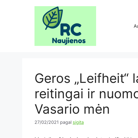
Pereiti
prie
turinio
A
Geros „Leifheit“ 
reitingai ir nuo
Vasario mėn
27/02/2021
pagal
sigita