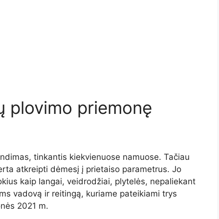
gų plovimo priemonę
ndimas, tinkantis kiekvienuose namuose. Tačiau
verta atkreipti dėmesį į prietaiso parametrus. Jo
okius kaip langai, veidrodžiai, plytelės, nepaliekant
ms vadovą ir reitingą, kuriame pateikiami trys
onės
2021 m.