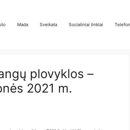
uto
Mada
Sveikata
Socialiniai tinklai
Telefon
langų plovyklos –
monės 2021 m.