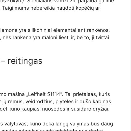
uostos kokybę. Specialaus vamzdžio pagalba galime
 m. Taigi mums nebereikia naudoti kopėčių ar
riemonė yra silikoniniai elementai ant rankenos.
s rankena yra maloni liesti ir, be to, ji tvirtai
 – reitingas
 mašina „Leifheit 51114“. Tai prietaisas, kuris
 ir jų rėmus, veidrodžius, plyteles ir dušo kabinas.
 dėl kurio kaupiasi nuosėdos ir susidaro dryžiai.
nis valytuvas, kurio dėka langų valymas bus daug
 mažas prietaiso svoris prisideda prie darbo