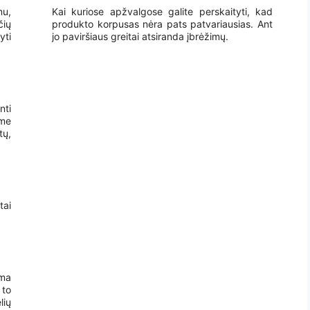
u,
Kai kuriose apžvalgose galite perskaityti, kad
čių
produkto korpusas nėra pats patvariausias. Ant
yti
jo paviršiaus greitai atsiranda įbrėžimų.
nti
ime
tų,
tai
ama
to
lių