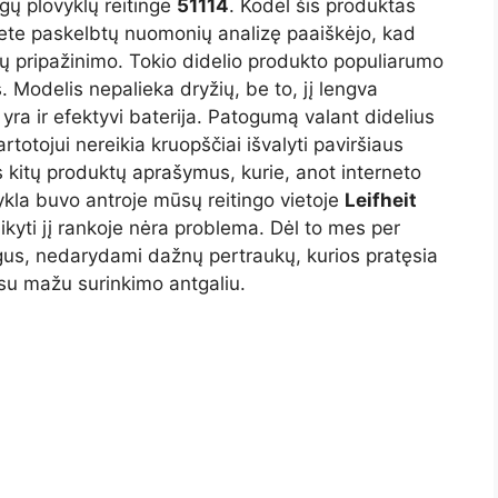
gų plovyklų reitinge
51114
. Kodėl šis produktas
nete paskelbtų nuomonių analizę paaiškėjo, kad
jų pripažinimo. Tokio didelio produkto populiarumo
. Modelis nepalieka dryžių, be to, jį lengva
ra ir efektyvi baterija. Patogumą valant didelius
totojui nereikia kruopščiai išvalyti paviršiaus
us kitų produktų aprašymus, kurie, anot interneto
kla buvo antroje mūsų reitingo vietoje
Leifheit
aikyti jį rankoje nėra problema. Dėl to mes per
ngus, nedarydami dažnų pertraukų, kurios pratęsia
su mažu surinkimo antgaliu.