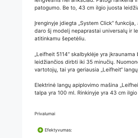
patogumo. Be to, 43 cm ilgio juosta leidži
Įrenginyje įdiegta „System Click“ funkcija,
daro šį modelį nepaprastai universalų ir l
atitinkamu šepetėliu.
„Leifheit 5114“ skalbyklėje yra įkraunama ba
leidžiančios dirbti iki 35 minučių. Nuomon
vartotojų, tai yra geriausia „Leifheit“ la
Elektrinė langų apiplovimo mašina „Leifhei
talpa yra 100 ml. Rinkinyje yra 43 cm ilgi
Privalumai
Efektyvumas: