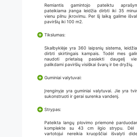
Remiantis gamintojo pateiktu aprašym
pateikiama įranga leidžia dirbti iki 35 minu
vienu pilnu įkrovimu. Per šį laiką galime išval
paviršių iki 100 m2.
Tikslumas:
Skalbyklėje yra 360 laipsnių sistema, leidžia
dirbti skirtingais kampais. Todėl mes gal
naudoti prietaisą pasiekti daugelį vie
palikdami paviršių visiškai švarų ir be dryžių.
Guminiai valytuvai:
Įrenginyje yra guminiai valytuvai. Jie yra tvir
sukonstruoti ir gerai surenka vandenį.
Strypas:
Pateikta langų plovimo priemonė parduod
komplekte su 43 cm ilgio strypu. Dėl 
vartotojui nereikia kruopščiai išvalyti dide