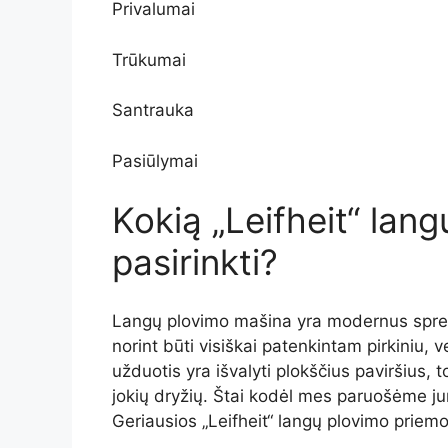
Privalumai
Trūkumai
Santrauka
Pasiūlymai
Kokią „Leifheit“ lan
pasirinkti?
Langų plovimo mašina yra modernus spre
norint būti visiškai patenkintam pirkiniu, 
užduotis yra išvalyti plokščius paviršius, t
jokių dryžių. Štai kodėl mes paruošėme ju
Geriausios „Leifheit“ langų plovimo priem