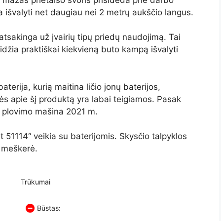
a išvalyti net daugiau nei 2 metrų aukščio langus.
 atsakinga už įvairių tipų priedų naudojimą. Tai
eidžia praktiškai kiekvieną buto kampą išvalyti
terija, kurią maitina ličio jonų baterijos,
ės apie šį produktą yra labai teigiamos. Pasak
ngų plovimo mašina 2021 m.
t 51114“ veikia su baterijomis. Skysčio talpyklos
o meškerė.
Trūkumai
Būstas: