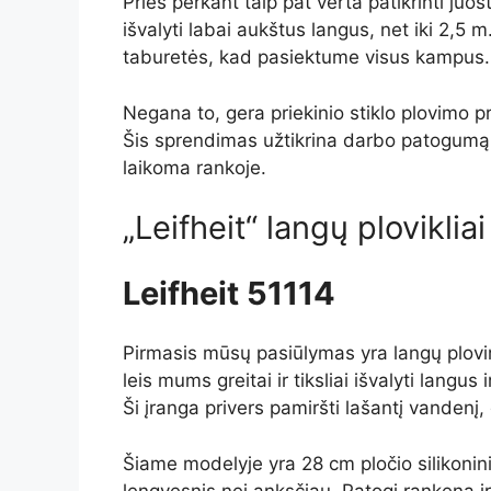
Prieš perkant taip pat verta patikrinti j
išvalyti labai aukštus langus, net iki 2,5
taburetės, kad pasiektume visus kampus.
Negana to, gera priekinio stiklo plovimo p
Šis sprendimas užtikrina darbo patogumą, ne
laikoma rankoje.
„Leifheit“ langų plovikliai
Leifheit 51114
Pirmasis mūsų pasiūlymas yra langų plovimo
leis mums greitai ir tiksliai išvalyti langus
Ši įranga privers pamiršti lašantį vandenį,
Šiame modelyje yra 28 cm pločio silikoni
lengvesnis nei anksčiau. Patogi rankena ir