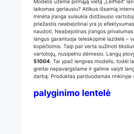
Modelis užėmė pirmąją vietą „Leifheit“ lan
laikomas geriausiu? Atlikus išsamią inter
minėta įranga sulaukia didžiausio vartoto
priežastis neabejotinai yra jo efektyvumas
naudoti. Neabejotinas įrangos privalumas y
langus garantuoja teleskopinė lazdelė – var
kopėčiomis. Taip pat verta sužinoti tiksli
vartotojų, nusipelno dėmesio. Langų plovy
51004
. Tai ypač lengvas modelis, todėl l
greitai nepavargstame ir galime valyti la
darbą. Produktas parduodamas rinkinyje 
palyginimo lentelė