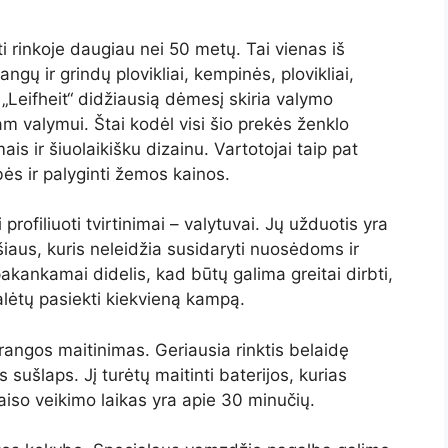
ti rinkoje daugiau nei 50 metų. Tai vienas iš
angų ir grindų plovikliai, kempinės, plovikliai,
i. „Leifheit“ didžiausią dėmesį skiria valymo
m valymui. Štai kodėl visi šio prekės ženklo
s ir šiuolaikišku dizainu. Vartotojai taip pat
ės ir palyginti žemos kainos.
ofiliuoti tvirtinimai – valytuvai. Jų užduotis yra
ršiaus, kuris neleidžia susidaryti nuosėdoms ir
akankamai didelis, kad būtų galima greitai dirbti,
lėtų pasiekti kiekvieną kampą.
angos maitinimas. Geriausia rinktis belaidę
 sušlaps. Jį turėtų maitinti baterijos, kurias
etaiso veikimo laikas yra apie 30 minučių.