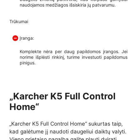
naudojamos medžiagos išsiskiria jų patvarumu.
Trūkumai
Įranga:
Komplekte nėra per daug papildomos įrangos. Jei
norime išplėsti rinkinį, turime investuoti papildomus
pinigus.
„Karcher K5 Full Control
Home“
„Karcher K5 Full Control Home“ sukurtas taip,
kad galėtume jį naudoti daugeliui daiktų valyti.
Vieno prietaiso pagalba galite plauti dviratį,