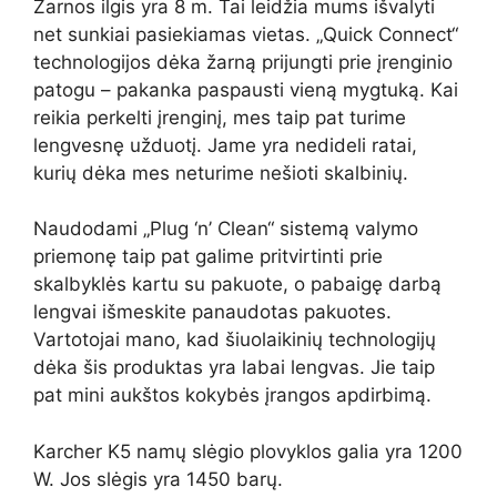
Žarnos ilgis yra 8 m. Tai leidžia mums išvalyti
net sunkiai pasiekiamas vietas. „Quick Connect“
technologijos dėka žarną prijungti prie įrenginio
patogu – pakanka paspausti vieną mygtuką. Kai
reikia perkelti įrenginį, mes taip pat turime
lengvesnę užduotį. Jame yra nedideli ratai,
kurių dėka mes neturime nešioti skalbinių.
Naudodami „Plug ‘n’ Clean“ sistemą valymo
priemonę taip pat galime pritvirtinti prie
skalbyklės kartu su pakuote, o pabaigę darbą
lengvai išmeskite panaudotas pakuotes.
Vartotojai mano, kad šiuolaikinių technologijų
dėka šis produktas yra labai lengvas. Jie taip
pat mini aukštos kokybės įrangos apdirbimą.
Karcher K5 namų slėgio plovyklos galia yra 1200
W. Jos slėgis yra 1450 barų.