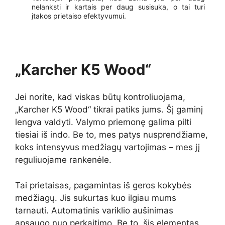
nelanksti ir kartais per daug susisuka, o tai turi
įtakos prietaiso efektyvumui.
„Karcher K5 Wood“
Jei norite, kad viskas būtų kontroliuojama,
„Karcher K5 Wood“ tikrai patiks jums. Šį gaminį
lengva valdyti. Valymo priemonę galima pilti
tiesiai iš indo. Be to, mes patys nusprendžiame,
koks intensyvus medžiagų vartojimas – mes jį
reguliuojame rankenėle.
Tai prietaisas, pagamintas iš geros kokybės
medžiagų. Jis sukurtas kuo ilgiau mums
tarnauti. Automatinis variklio aušinimas
apsaugo nuo perkaitimo. Be to, šis elementas