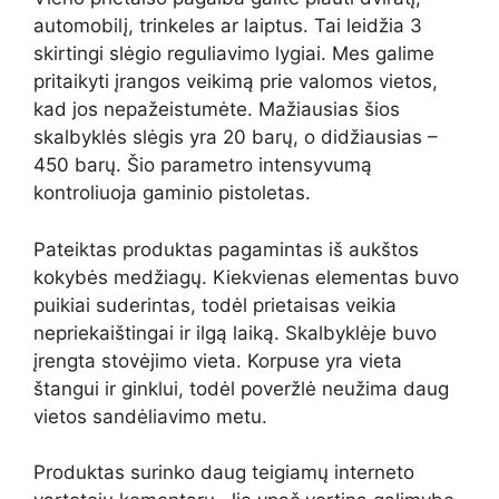
automobilį, trinkeles ar laiptus. Tai leidžia 3
skirtingi slėgio reguliavimo lygiai. Mes galime
pritaikyti įrangos veikimą prie valomos vietos,
kad jos nepažeistumėte. Mažiausias šios
skalbyklės slėgis yra 20 barų, o didžiausias –
450 barų. Šio parametro intensyvumą
kontroliuoja gaminio pistoletas.
Pateiktas produktas pagamintas iš aukštos
kokybės medžiagų. Kiekvienas elementas buvo
puikiai suderintas, todėl prietaisas veikia
nepriekaištingai ir ilgą laiką. Skalbyklėje buvo
įrengta stovėjimo vieta. Korpuse yra vieta
štangui ir ginklui, todėl poveržlė neužima daug
vietos sandėliavimo metu.
Produktas surinko daug teigiamų interneto