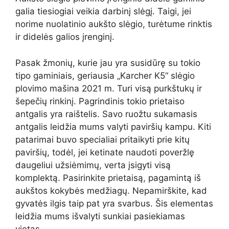
galia tiesiogiai veikia darbinį slėgį. Taigi, jei
norime nuolatinio aukšto slėgio, turėtume rinktis
ir didelės galios įrenginį.
Pasak žmonių, kurie jau yra susidūrę su tokio
tipo gaminiais, geriausia „Karcher K5“ slėgio
plovimo mašina 2021 m. Turi visą purkštukų ir
šepečių rinkinį. Pagrindinis tokio prietaiso
antgalis yra raištelis. Savo ruožtu sukamasis
antgalis leidžia mums valyti paviršių kampu. Kiti
patarimai buvo specialiai pritaikyti prie kitų
paviršių, todėl, jei ketinate naudoti poveržlę
daugeliui užsiėmimų, verta įsigyti visą
komplektą. Pasirinkite prietaisą, pagamintą iš
aukštos kokybės medžiagų. Nepamirškite, kad
gyvatės ilgis taip pat yra svarbus. Šis elementas
leidžia mums išvalyti sunkiai pasiekiamas
vietas.