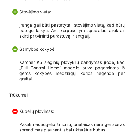
Stovėjimo vieta:
Įranga gali būti pastatyta į stovėjimo vietą, kad būtų
patogu laikyti. Ant korpuso yra specialūs laikikliai,
skirti pritvirtinti purkštuvą ir antgalį.
Gamybos kokybė:
Karcher K5 slėginių plovyklių bandymas įrodė, kad
„Full Control Home“ modelis buvo pagamintas iš
geros kokybės medžiagų, kurios negenda per
greitai.
Trūkumai
Kubelių plovimas:
Pasak nedaugelio žmonių, prietaisas nėra geriausias
sprendimas plaunant labai užterštus kubus.