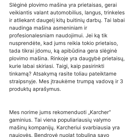
Slėginė plovimo mašina yra prietaisas, gerai
veikiantis valant automobilius, langus, trinkeles
ir atliekant daugelį kitų buitinių darbų. Tai labai
naudinga mašina asmeniniam ir
profesionalesniam naudojimui. Jei ką tik
nusprendėte, kad jums reikia tokio prietaiso,
tada tikrai įdomu, ką apibūdina gera slėginė
plovimo mašina. Rinkoje yra daugybė prietaisų,
kurie labai skiriasi. Taigi, kaip pasirinkti
tinkamą? Atsakymą rasite toliau pateiktame
straipsnyje. Mes įtraukėme trumpą vadovą ir 3
produktų aprašymus.
Mes norime jums rekomenduoti „Karcher“
gaminius. Tai viena populiariausių valymo
mašinų kompanijų. Karcheriui svarbiausia yra
naujovės. Bendrovė nuolat tobulina savo