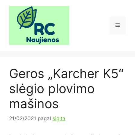
Pereiti
prie
turinio
Meniu
Geros „Karcher K5“
slėgio plovimo
mašinos
21/02/2021
pagal
sigita