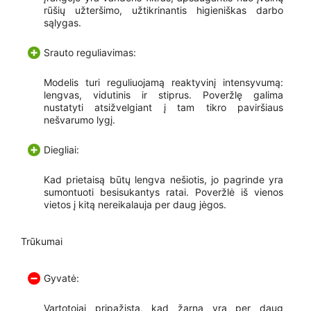
rūšių užteršimo, užtikrinantis higieniškas darbo
sąlygas.
Srauto reguliavimas:
Modelis turi reguliuojamą reaktyvinį intensyvumą:
lengvas, vidutinis ir stiprus. Poveržlę galima
nustatyti atsižvelgiant į tam tikro paviršiaus
nešvarumo lygį.
Diegliai:
Kad prietaisą būtų lengva nešiotis, jo pagrinde yra
sumontuoti besisukantys ratai. Poveržlė iš vienos
vietos į kitą nereikalauja per daug jėgos.
Trūkumai
Gyvatė:
Vartotojai pripažįsta, kad žarna yra per daug