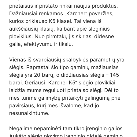
prietaisus ir pristato rinkai naujus produktus.
Dažniausiai renkamos „Karcher“ poveržlės,
kurios priklauso K5 klasei. Tai viena iš
aukščiausių klasių, kalbant apie slėginius
ploviklius. Nuo pirmtakų jis skiriasi didesne
galia, efektyvumu ir tikslu.
Vienas iš svarbiausių skalbyklės parametrų yra
slėgis. Paprastai šio tipo gaminių mažiausias
slėgis yra 20 barų, o didžiausias slėgis – 145
barai. Geriausi „Karcher K5“ slėgio plovikliai
leidžia mums reguliuoti prietaiso slėgį. Dėl to
mes turime galimybę pritaikyti galingumą prie
paviršiaus, kurį mes išvalome, kad jo
nesunaikintume.
Negalime nepaminėti tam tikro įrenginio galios.
Aukšto slėgio plovimo įrenginio didelė gaminio