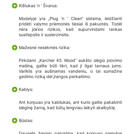
Kištukas ‘n ‘ Švarus:
Modelyje yra „Plug ‘n ‘ Clean“ sistema, leidžianti
pridėti valymo priemonės tiesiai iš pakuotės. Todėl
nėra jokios rizikos, kad supurvindami rankas
susitepsite ir susierzinsite.
Mažesnė nesėkmės rizika:
Pirkdami „Karcher K5 Wood“ aukšto slėgio plovimo
mašiną, galite būti tikri, kad ji ilgai tarnaus jums.
Variklis yra aušinamas vandeniu, o tai sumažina
gedimo riziką dėl įrangos perkaitimo.
Kablys:
Ant korpuso yra kabliukas, ant kurio galite pakabinti
slėginę žarną, kad būtų lengviau laikyti skalbyklę.
Būstas:
Daugelis žmonių patvirtina, kad korpuso gamybai