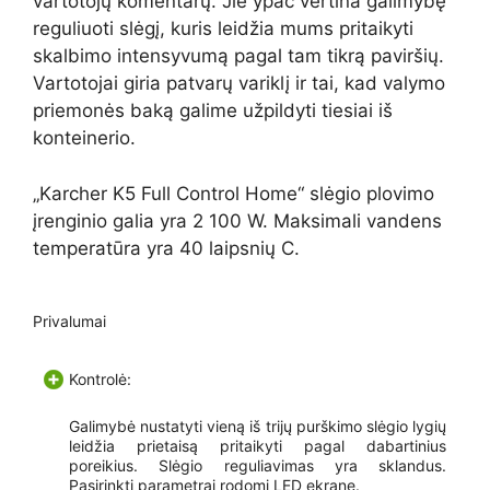
vartotojų komentarų. Jie ypač vertina galimybę
reguliuoti slėgį, kuris leidžia mums pritaikyti
skalbimo intensyvumą pagal tam tikrą paviršių.
Vartotojai giria patvarų variklį ir tai, kad valymo
priemonės baką galime užpildyti tiesiai iš
konteinerio.
„Karcher K5 Full Control Home“ slėgio plovimo
įrenginio galia yra 2 100 W. Maksimali vandens
temperatūra yra 40 laipsnių C.
Privalumai
Kontrolė:
Galimybė nustatyti vieną iš trijų purškimo slėgio lygių
leidžia prietaisą pritaikyti pagal dabartinius
poreikius. Slėgio reguliavimas yra sklandus.
Pasirinkti parametrai rodomi LED ekrane.