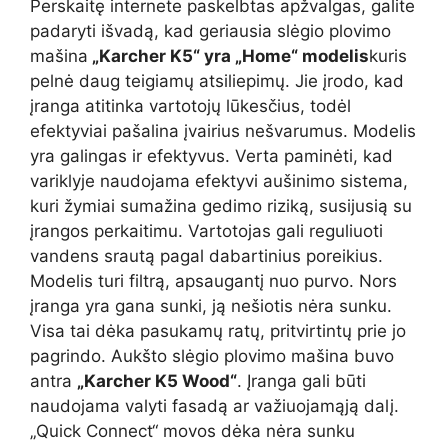
Perskaitę internete paskelbtas apžvalgas, galite
padaryti išvadą, kad geriausia slėgio plovimo
mašina
„Karcher K5“ yra „Home“ modelis
kuris
pelnė daug teigiamų atsiliepimų. Jie įrodo, kad
įranga atitinka vartotojų lūkesčius, todėl
efektyviai pašalina įvairius nešvarumus. Modelis
yra galingas ir efektyvus. Verta paminėti, kad
variklyje naudojama efektyvi aušinimo sistema,
kuri žymiai sumažina gedimo riziką, susijusią su
įrangos perkaitimu. Vartotojas gali reguliuoti
vandens srautą pagal dabartinius poreikius.
Modelis turi filtrą, apsaugantį nuo purvo. Nors
įranga yra gana sunki, ją nešiotis nėra sunku.
Visa tai dėka pasukamų ratų, pritvirtintų prie jo
pagrindo. Aukšto slėgio plovimo mašina buvo
antra
„Karcher K5 Wood“
. Įranga gali būti
naudojama valyti fasadą ar važiuojamąją dalį.
„Quick Connect“ movos dėka nėra sunku