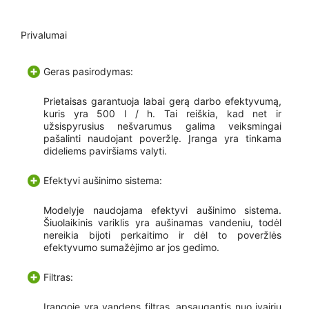
Privalumai
Geras pasirodymas:
Prietaisas garantuoja labai gerą darbo efektyvumą,
kuris yra 500 l / h. Tai reiškia, kad net ir
užsispyrusius nešvarumus galima veiksmingai
pašalinti naudojant poveržlę. Įranga yra tinkama
dideliems paviršiams valyti.
Efektyvi aušinimo sistema:
Modelyje naudojama efektyvi aušinimo sistema.
Šiuolaikinis variklis yra aušinamas vandeniu, todėl
nereikia bijoti perkaitimo ir dėl to poveržlės
efektyvumo sumažėjimo ar jos gedimo.
Filtras:
Įrangoje yra vandens filtras, apsaugantis nuo įvairių