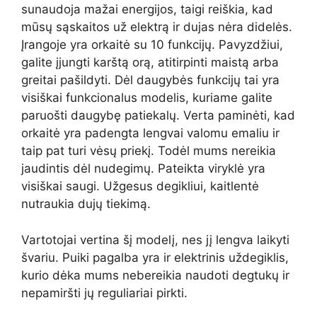
sunaudoja mažai energijos, taigi reiškia, kad
mūsų sąskaitos už elektrą ir dujas nėra didelės.
Įrangoje yra orkaitė su 10 funkcijų. Pavyzdžiui,
galite įjungti karštą orą, atitirpinti maistą arba
greitai pašildyti. Dėl daugybės funkcijų tai yra
visiškai funkcionalus modelis, kuriame galite
paruošti daugybę patiekalų. Verta paminėti, kad
orkaitė yra padengta lengvai valomu emaliu ir
taip pat turi vėsų priekį. Todėl mums nereikia
jaudintis dėl nudegimų. Pateikta viryklė yra
visiškai saugi. Užgesus degikliui, kaitlentė
nutraukia dujų tiekimą.
Vartotojai vertina šį modelį, nes jį lengva laikyti
švariu. Puiki pagalba yra ir elektrinis uždegiklis,
kurio dėka mums nebereikia naudoti degtukų ir
nepamiršti jų reguliariai pirkti.