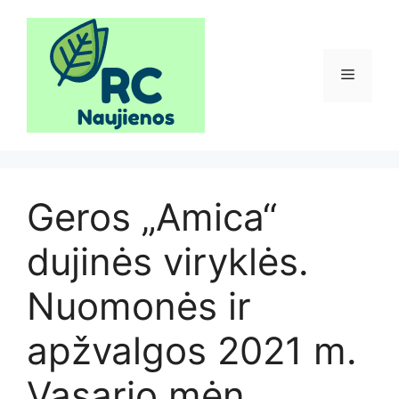
Pereiti
prie
turinio
Meniu
Geros „Amica“
dujinės viryklės.
Nuomonės ir
apžvalgos 2021 m.
Vasario mėn