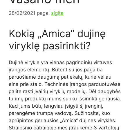
28/02/2021
pagal
sigita
Kokią „Amica“ dujinę
viryklę pasirinkti?
Dujinė viryklė yra vienas pagrindinių virtuvės
įrangos elementų. Būtent su jos pagalba
paruošiame daugumą patiekalų, kurie vėliau
eina prie stalo. Techninės įrangos parduotuvėse
galite rasti įvairių viryklių modelių. Dėl daugybės
turimų produktų mums sunku išsirinkti geriausią.
Kad jums būtų lengviau įsigyti šį įrenginį,
parengėme trumpą vadovą. Sužinosite, kuo
aprūpintos geriausios „Amica“ dujinės viryklės.
Straipsnio pabaigoje mes įtraukėme 3 vartotojų