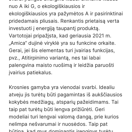
nuo A iki G, o ekologiškiausios ir
ekologiškiausios yra pažymėtos A ir pasirinktinai
pridedamais pliusais. Renkantis prietaisą verta
investuoti į energiją taupantį produktą.
Vartotojai pripažįsta, kad geriausia 2021 m.
„Amica“ dujinė viryklė yra su funkcine orkaite.
Gerai, jei šis elementas turi įvairias funkcijas,
pvz., Atitirpinimo variantą, nes tai labai
palengvina maisto ruošimą ir leidžia paruošti
įvairius patiekalus.
Krosnies gamyba yra vienodai svarbi. Idealiu
atveju jis turėtų būti pagamintas iš aukščiausios
kokybės medžiagų, atsparių pažeidimams. Tai
taip pat turėtų būti lengva prižiūrėti. Geri
modeliai turi lengvai valomą dangą, prie kurios
nelimpa nešvarumai ir nuosėdos. Taip pat
būtina, kad mus dominantis įrenginys turėtų