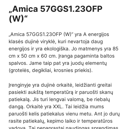
„Amica 57GGS1.23OFP
(W)“
„Amica 57GGS1.23OFP (W)“ yra A energijos
klasės dujinė viryklė, kuri nevartoja daug
energijos ir yra ekologiška. Jo matmenys yra 85
cm x 50 cm x 60 cm. Įranga pagaminta baltos
spalvos. Jame taip pat yra juodų elementų
(grotelės, degikliai, krosnies priekis).
Įrenginyje yra dujinė orkaitė, leidžianti greitai
pasiekti aukštą temperatūrą ir paruošti skanų
patiekalą. Jis turi lengvai valomą, be riebalų
dangą. Orkaitė yra XXL. Tai leidžia mums
paruošti kelis patiekalus vienu metu. Ant jo durų
rasite patiekalų, kepimo laiko ir temperatūros
vadovą. Tai nepaprastai naudingas sprendimas.