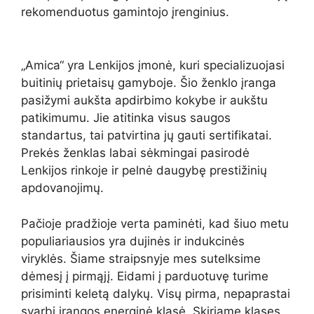
rekomenduotus gamintojo įrenginius.
„Amica“ yra Lenkijos įmonė, kuri specializuojasi
buitinių prietaisų gamyboje. Šio ženklo įranga
pasižymi aukšta apdirbimo kokybe ir aukštu
patikimumu. Jie atitinka visus saugos
standartus, tai patvirtina jų gauti sertifikatai.
Prekės ženklas labai sėkmingai pasirodė
Lenkijos rinkoje ir pelnė daugybę prestižinių
apdovanojimų.
Pačioje pradžioje verta paminėti, kad šiuo metu
populiariausios yra dujinės ir indukcinės
viryklės. Šiame straipsnyje mes sutelksime
dėmesį į pirmąjį. Eidami į parduotuvę turime
prisiminti keletą dalykų. Visų pirma, nepaprastai
svarbi įrangos energinė klasė. Skiriame klases