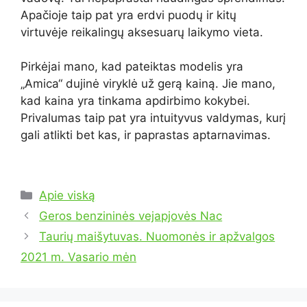
Apačioje taip pat yra erdvi puodų ir kitų
virtuvėje reikalingų aksesuarų laikymo vieta.
Pirkėjai mano, kad pateiktas modelis yra
„Amica“ dujinė viryklė už gerą kainą. Jie mano,
kad kaina yra tinkama apdirbimo kokybei.
Privalumas taip pat yra intuityvus valdymas, kurį
gali atlikti bet kas, ir paprastas aptarnavimas.
Kategorijos
Apie viską
Geros benzininės vejapjovės Nac
Taurių maišytuvas. Nuomonės ir apžvalgos
2021 m. Vasario mėn