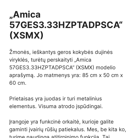
„Amica
57GES3.33HZPTADPSCA“
(XSMX)
Žmonės, ieškantys geros kokybės dujinės
viryklės, turėtų perskaityti „Amica
57GES3.33HZPTADPSCA“ (XSMX) modelio
aprašymą. Jo matmenys yra: 85 cm x 50 cm x
60 cm.
Prietaisas yra juodas ir turi metalinius
elementus. Visuma atrodo įspūdingai.
Įrangoje yra funkcinė orkaitė, kurioje galite
gaminti įvairių rūšių patiekalus. Mes, be kita ko,
turime naudingą atitirpinimo funkciją. Tai