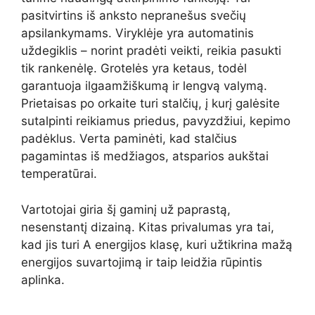
pasitvirtins iš anksto nepranešus svečių
apsilankymams. Viryklėje yra automatinis
uždegiklis – norint pradėti veikti, reikia pasukti
tik rankenėlę. Grotelės yra ketaus, todėl
garantuoja ilgaamžiškumą ir lengvą valymą.
Prietaisas po orkaite turi stalčių, į kurį galėsite
sutalpinti reikiamus priedus, pavyzdžiui, kepimo
padėklus. Verta paminėti, kad stalčius
pagamintas iš medžiagos, atsparios aukštai
temperatūrai.
Vartotojai giria šį gaminį už paprastą,
nesenstantį dizainą. Kitas privalumas yra tai,
kad jis turi A energijos klasę, kuri užtikrina mažą
energijos suvartojimą ir taip leidžia rūpintis
aplinka.