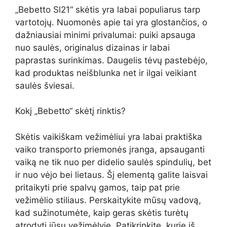
„Bebetto Sl21“ skėtis yra labai populiarus tarp
vartotojų. Nuomonės apie tai yra glostančios, o
dažniausiai minimi privalumai: puiki apsauga
nuo saulės, originalus dizainas ir labai
paprastas surinkimas. Daugelis tėvų pastebėjo,
kad produktas neišblunka net ir ilgai veikiant
saulės šviesai.
Kokį „Bebetto“ skėtį rinktis?
Skėtis vaikiškam vežimėliui yra labai praktiška
vaiko transporto priemonės įranga, apsauganti
vaiką ne tik nuo per didelio saulės spindulių, bet
ir nuo vėjo bei lietaus. Šį elementą galite laisvai
pritaikyti prie spalvų gamos, taip pat prie
vežimėlio stiliaus. Perskaitykite mūsų vadovą,
kad sužinotumėte, kaip geras skėtis turėtų
atrodyti jūsų vežimėlyje. Patikrinkite, kurie iš