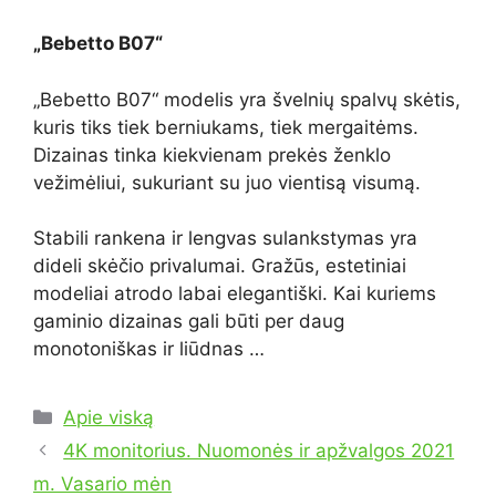
„Bebetto B07“
„Bebetto B07“ modelis yra švelnių spalvų skėtis,
kuris tiks tiek berniukams, tiek mergaitėms.
Dizainas tinka kiekvienam prekės ženklo
vežimėliui, sukuriant su juo vientisą visumą.
Stabili rankena ir lengvas sulankstymas yra
dideli skėčio privalumai. Gražūs, estetiniai
modeliai atrodo labai elegantiški. Kai kuriems
gaminio dizainas gali būti per daug
monotoniškas ir liūdnas …
Kategorijos
Apie viską
4K monitorius. Nuomonės ir apžvalgos 2021
m. Vasario mėn