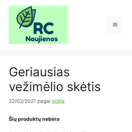
Pereiti
prie
turinio
Meniu
Geriausias
vežimėlio skėtis
22/02/2021
pagal
sigita
Šių produktų nebėra