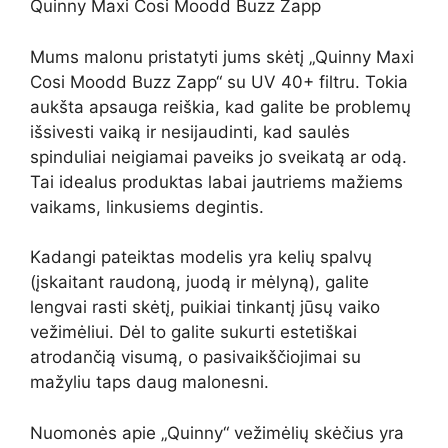
Quinny Maxi Cosi Moodd Buzz Zapp
Mums malonu pristatyti jums skėtį „Quinny Maxi
Cosi Moodd Buzz Zapp“ su UV 40+ filtru. Tokia
aukšta apsauga reiškia, kad galite be problemų
išsivesti vaiką ir nesijaudinti, kad saulės
spinduliai neigiamai paveiks jo sveikatą ar odą.
Tai idealus produktas labai jautriems mažiems
vaikams, linkusiems degintis.
Kadangi pateiktas modelis yra kelių spalvų
(įskaitant raudoną, juodą ir mėlyną), galite
lengvai rasti skėtį, puikiai tinkantį jūsų vaiko
vežimėliui. Dėl to galite sukurti estetiškai
atrodančią visumą, o pasivaikščiojimai su
mažyliu taps daug malonesni.
Nuomonės apie „Quinny“ vežimėlių skėčius yra