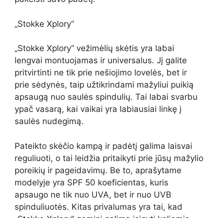
„Stokke Xplory“
„Stokke Xplory“ vežimėlių skėtis yra labai
lengvai montuojamas ir universalus. Jį galite
pritvirtinti ne tik prie nešiojimo lovelės, bet ir
prie sėdynės, taip užtikrindami mažyliui puikią
apsaugą nuo saulės spindulių. Tai labai svarbu
ypač vasarą, kai vaikai yra labiausiai linkę į
saulės nudegimą.
Pateikto skėčio kampą ir padėtį galima laisvai
reguliuoti, o tai leidžia pritaikyti prie jūsų mažylio
poreikių ir pageidavimų. Be to, aprašytame
modelyje yra SPF 50 koeficientas, kuris
apsaugo ne tik nuo UVA, bet ir nuo UVB
spinduliuotės. Kitas privalumas yra tai, kad