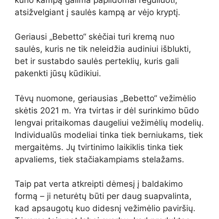
atsižvelgiant į saulės kampą ar vėjo kryptį.
Geriausi „Bebetto“ skėčiai turi kremą nuo
saulės, kuris ne tik neleidžia audiniui išblukti,
bet ir sustabdo saulės perteklių, kuris gali
pakenkti jūsų kūdikiui.
Tėvų nuomone, geriausias „Bebetto“ vežimėlio
skėtis 2021 m. Yra tvirtas ir dėl surinkimo būdo
lengvai pritaikomas daugeliui vežimėlių modelių.
Individualūs modeliai tinka tiek berniukams, tiek
mergaitėms. Jų tvirtinimo laikiklis tinka tiek
apvaliems, tiek stačiakampiams stelažams.
Taip pat verta atkreipti dėmesį į baldakimo
formą – ji neturėtų būti per daug suapvalinta,
kad apsaugotų kuo didesnį vežimėlio paviršių.