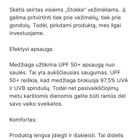
Skėtis skirtas visiems „Stokke“ vežimėliams. Jį
galima pritvirtinti tiek prie vežimėlių, tiek prie
gondolų. Todėl, pirkdami produktą, mes ilgai
investuojame.
Efektyvi apsauga:
Medžiaga užtikrina UPF 50+ apsaugą nuo
saulės. Tai yra aukščiausias saugumas. UPF
50+ reiškia, kad medžiaga blokuoja 97,5% UVA
ir UVB spindulių. Todėl net pasivaikščiojimų
metu karštomis dienomis galite būti ramūs dėl
savo vaiko sveikatos.
Komfortas:
Produktą lengva įdiegti ir išskleisti. Tai didelis