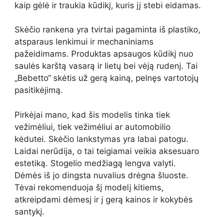
kaip gėlė ir traukia kūdikį, kuris jį stebi eidamas.
Skėčio rankena yra tvirtai pagaminta iš plastiko,
atsparaus lenkimui ir mechaniniams
pažeidimams. Produktas apsaugos kūdikį nuo
saulės karštą vasarą ir lietų bei vėją rudenį. Tai
„Bebetto“ skėtis už gerą kainą, pelnęs vartotojų
pasitikėjimą.
Pirkėjai mano, kad šis modelis tinka tiek
vežimėliui, tiek vežimėliui ar automobilio
kėdutei. Skėčio lankstymas yra labai patogu.
Laidai nerūdija, o tai teigiamai veikia aksesuaro
estetiką. Stogelio medžiagą lengva valyti.
Dėmės iš jo dingsta nuvalius drėgna šluoste.
Tėvai rekomenduoja šį modelį kitiems,
atkreipdami dėmesį ir į gerą kainos ir kokybės
santykį.