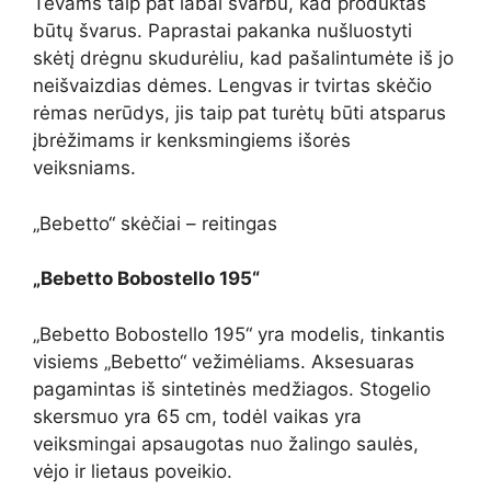
Tėvams taip pat labai svarbu, kad produktas
būtų švarus. Paprastai pakanka nušluostyti
skėtį drėgnu skudurėliu, kad pašalintumėte iš jo
neišvaizdias dėmes. Lengvas ir tvirtas skėčio
rėmas nerūdys, jis taip pat turėtų būti atsparus
įbrėžimams ir kenksmingiems išorės
veiksniams.
„Bebetto“ skėčiai – reitingas
„Bebetto Bobostello 195“
„Bebetto Bobostello 195“ yra modelis, tinkantis
visiems „Bebetto“ vežimėliams. Aksesuaras
pagamintas iš sintetinės medžiagos. Stogelio
skersmuo yra 65 cm, todėl vaikas yra
veiksmingai apsaugotas nuo žalingo saulės,
vėjo ir lietaus poveikio.