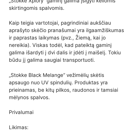
„Stokke Xplory“ gaminį galima įsigyti keliomis
skirtingomis spalvomis.
Kaip teigia vartotojai, pagrindiniai aukščiau
aprašyto skėčio pranašumai yra ilgaamžiškumas
ir paprastas laikymas (pvz., Žiemą, kai jo
nereikia). Viskas todėl, kad pateiktą gaminį
galima išardyti į dvi dalis ir įdėti į maišelį. Tokiu
būdu jį galima saugiai transportuoti.
„Stokke Black Melange“ vežimėlių skėtis
apsaugo nuo UV spindulių. Produktas yra
prieinamas, be kitų pilkos, raudonos ir tamsiai
mėlynos spalvos.
Privalumai
Likimas: