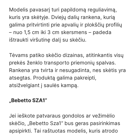
Modelis pavasarį turi papildomą reguliavimą,
kuris yra skėtyje. Dviejų dalių rankena, kurią
galima pritvirtinti prie apvalių ir plokščių profilių
– nuo 1,5 cm iki 3 cm skersmens – padeda
ištraukti viršutinę dalį su skėčiu.
Tėvams patiko skėčio dizainas, atitinkantis visų
prekės ženklo transporto priemonių spalvas.
Rankena yra tvirta ir nesugadinta, nes skėtis yra
atsegtas. Produktą galima pakreipti,
atsižvelgiant į saulės kampą.
„Bebetto SZA1“
Jei ieškote patvaraus gondolos ar vežimėlio
skėčio, „Bebetto Sza1“ bus geras pasirinkimas
apsipirkti. Tai raštuotas modelis, kuris atrodo