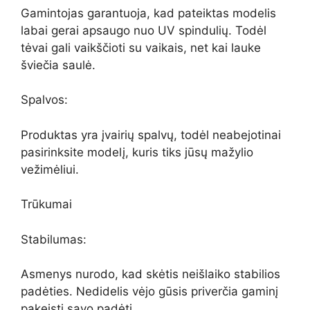
Gamintojas garantuoja, kad pateiktas modelis
labai gerai apsaugo nuo UV spindulių. Todėl
tėvai gali vaikščioti su vaikais, net kai lauke
šviečia saulė.
Spalvos:
Produktas yra įvairių spalvų, todėl neabejotinai
pasirinksite modelį, kuris tiks jūsų mažylio
vežimėliui.
Trūkumai
Stabilumas:
Asmenys nurodo, kad skėtis neišlaiko stabilios
padėties. Nedidelis vėjo gūsis priverčia gaminį
pakeisti savo padėtį.