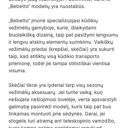
„Bebetto“ modelių yra nuostabūs.
„Bebetto“ įmonė specializuojasi kūdikių
vežimėlių gamyboje, kurie, išlaikydami
šiuolaikišką dizainą, taip pat pasižymi lengvumu
ir lengvu atskirų elementų surinkimu. Vaikiškų
vežimėlių priedai (krepšiai, skėčiai) yra sukurti
taip, kad atitiktų visą kūdikio transporto
priemonę, todėl jie tampa stilistiškai vientisa
visuma.
Skėčiai tikrai yra lyderiai tarp visų sezonų
vežimėlių aksesuarų. Jei turite vaiką, kurį
nešiojate nešiojimosi lovelėje, verta apsvarstyti
galimybę pasirinkti modelį, kuris taip pat bus
tinkamas montuoti prie sėdynės. Gerai, jei
stogelis turi atramą ant teleskopinio vamzdžio,
kurio kampą galima papildomai reguliuoti,