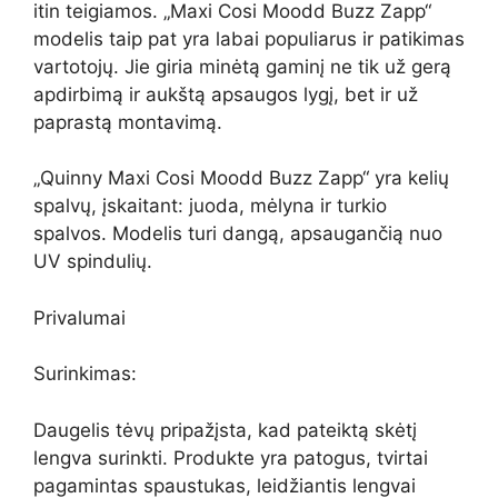
itin teigiamos. „Maxi Cosi Moodd Buzz Zapp“
modelis taip pat yra labai populiarus ir patikimas
vartotojų. Jie giria minėtą gaminį ne tik už gerą
apdirbimą ir aukštą apsaugos lygį, bet ir už
paprastą montavimą.
„Quinny Maxi Cosi Moodd Buzz Zapp“ yra kelių
spalvų, įskaitant: juoda, mėlyna ir turkio
spalvos. Modelis turi dangą, apsaugančią nuo
UV spindulių.
Privalumai
Surinkimas:
Daugelis tėvų pripažįsta, kad pateiktą skėtį
lengva surinkti. Produkte yra patogus, tvirtai
pagamintas spaustukas, leidžiantis lengvai