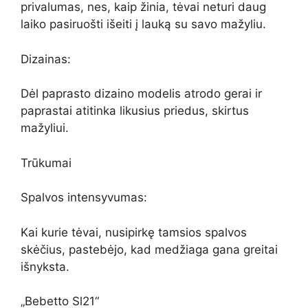
privalumas, nes, kaip žinia, tėvai neturi daug
laiko pasiruošti išeiti į lauką su savo mažyliu.
Dizainas:
Dėl paprasto dizaino modelis atrodo gerai ir
paprastai atitinka likusius priedus, skirtus
mažyliui.
Trūkumai
Spalvos intensyvumas:
Kai kurie tėvai, nusipirkę tamsios spalvos
skėčius, pastebėjo, kad medžiaga gana greitai
išnyksta.
„Bebetto Sl21“