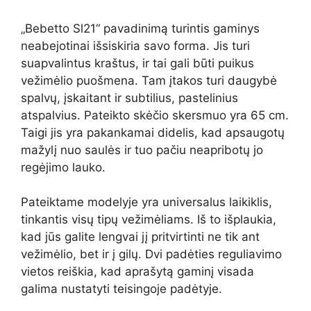
„Bebetto Sl21“ pavadinimą turintis gaminys
neabejotinai išsiskiria savo forma. Jis turi
suapvalintus kraštus, ir tai gali būti puikus
vežimėlio puošmena. Tam įtakos turi daugybė
spalvų, įskaitant ir subtilius, pastelinius
atspalvius. Pateikto skėčio skersmuo yra 65 cm.
Taigi jis yra pakankamai didelis, kad apsaugotų
mažylį nuo saulės ir tuo pačiu neapribotų jo
regėjimo lauko.
Pateiktame modelyje yra universalus laikiklis,
tinkantis visų tipų vežimėliams. Iš to išplaukia,
kad jūs galite lengvai jį pritvirtinti ne tik ant
vežimėlio, bet ir į gilų. Dvi padėties reguliavimo
vietos reiškia, kad aprašytą gaminį visada
galima nustatyti teisingoje padėtyje.