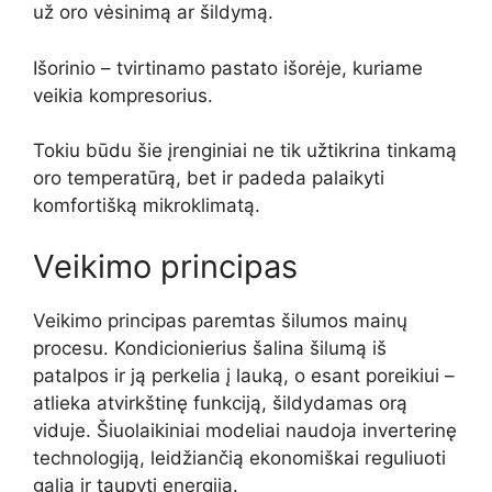
už oro vėsinimą ar šildymą.
Išorinio – tvirtinamo pastato išorėje, kuriame
veikia kompresorius.
Tokiu būdu šie įrenginiai ne tik užtikrina tinkamą
oro temperatūrą, bet ir padeda palaikyti
komfortišką mikroklimatą.
Veikimo principas
Veikimo principas paremtas šilumos mainų
procesu. Kondicionierius šalina šilumą iš
patalpos ir ją perkelia į lauką, o esant poreikiui –
atlieka atvirkštinę funkciją, šildydamas orą
viduje. Šiuolaikiniai modeliai naudoja inverterinę
technologiją, leidžiančią ekonomiškai reguliuoti
galią ir taupyti energiją.