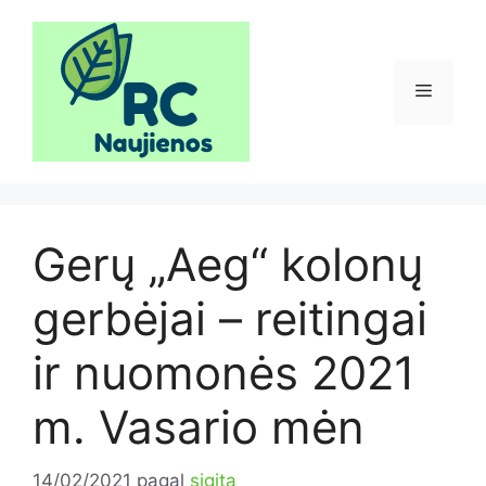
Pereiti
prie
turinio
Meniu
Gerų „Aeg“ kolonų
gerbėjai – reitingai
ir nuomonės 2021
m. Vasario mėn
14/02/2021
pagal
sigita