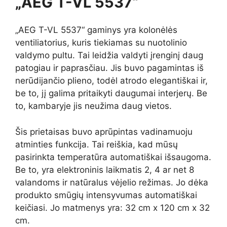
„AEG T-VL 5537“
„AEG T-VL 5537“ gaminys yra kolonėlės
ventiliatorius, kuris tiekiamas su nuotolinio
valdymo pultu. Tai leidžia valdyti įrenginį daug
patogiau ir paprasčiau. Jis buvo pagamintas iš
nerūdijančio plieno, todėl atrodo elegantiškai ir,
be to, jį galima pritaikyti daugumai interjerų. Be
to, kambaryje jis neužima daug vietos.
Šis prietaisas buvo aprūpintas vadinamuoju
atminties funkcija. Tai reiškia, kad mūsų
pasirinkta temperatūra automatiškai išsaugoma.
Be to, yra elektroninis laikmatis 2, 4 ar net 8
valandoms ir natūralus vėjelio režimas. Jo dėka
produkto smūgių intensyvumas automatiškai
keičiasi. Jo matmenys yra: 32 cm x 120 cm x 32
cm.