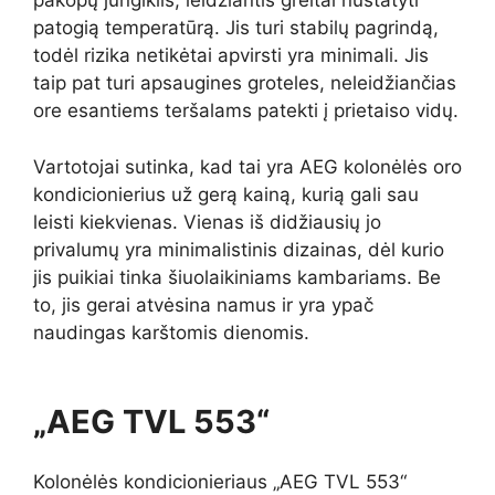
pakopų jungiklis, leidžiantis greitai nustatyti
patogią temperatūrą. Jis turi stabilų pagrindą,
todėl rizika netikėtai apvirsti yra minimali. Jis
taip pat turi apsaugines groteles, neleidžiančias
ore esantiems teršalams patekti į prietaiso vidų.
Vartotojai sutinka, kad tai yra AEG kolonėlės oro
kondicionierius už gerą kainą, kurią gali sau
leisti kiekvienas. Vienas iš didžiausių jo
privalumų yra minimalistinis dizainas, dėl kurio
jis puikiai tinka šiuolaikiniams kambariams. Be
to, jis gerai atvėsina namus ir yra ypač
naudingas karštomis dienomis.
„AEG TVL 553“
Kolonėlės kondicionieriaus „AEG TVL 553“