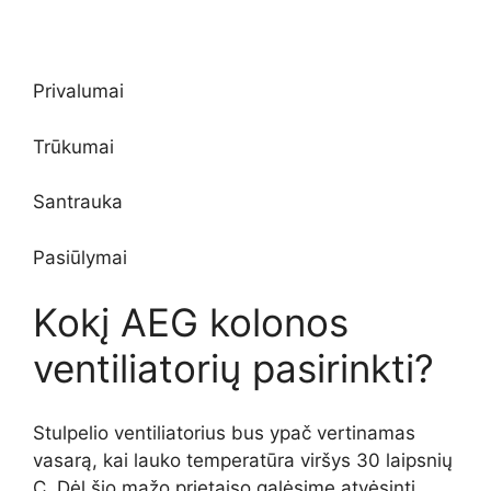
Privalumai
Trūkumai
Santrauka
Pasiūlymai
Kokį AEG kolonos
ventiliatorių pasirinkti?
Stulpelio ventiliatorius bus ypač vertinamas
vasarą, kai lauko temperatūra viršys 30 laipsnių
C. Dėl šio mažo prietaiso galėsime atvėsinti