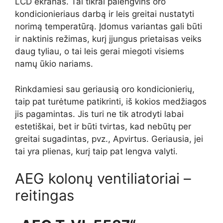
LCD ekranas. Tai tikrai palengvins oro
kondicionieriaus darbą ir leis greitai nustatyti
norimą temperatūrą. Įdomus variantas gali būti
ir naktinis režimas, kurį įjungus prietaisas veiks
daug tyliau, o tai leis gerai miegoti visiems
namų ūkio nariams.
Rinkdamiesi sau geriausią oro kondicionierių,
taip pat turėtume patikrinti, iš kokios medžiagos
jis pagamintas. Jis turi ne tik atrodyti labai
estetiškai, bet ir būti tvirtas, kad nebūtų per
greitai sugadintas, pvz., Apvirtus. Geriausia, jei
tai yra plienas, kurį taip pat lengva valyti.
AEG kolonų ventiliatoriai –
reitingas