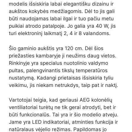
modelis išsiskiria labai elegantišku dizainu ir
aukštos kokybės medžiagomis. Dėl to jis gali
būti naudojamas labai ilgai ir tuo pačiu metu
puikiai atrodo patalpoje. Jo galia yra 40 W, jis
turi elektroninį laikmatį 2, 4 ir 8 valandoms.
Šio gaminio aukštis yra 120 cm. Dėl šios
priežasties kambaryje ji neužims daug vietos.
Rinkinyje yra specialus nuotolinio valdymo
pultas, palengvinantis tikslų temperatūros
nustatymą. Kadangi prietaisas išsiskiria tyliu
veikimu, jis niekam netrukdys, taip pat ir naktį.
Vartotojai teigia, kad geriausi AEG kolonėlių
ventiliatoriai turėtų ne tik gerai atrodyti, bet ir
būti funkcionalūs. Tai yra ir šio modelio atveju.
Jame yra LED indikatoriai, atminties funkcija ir
natūralaus vėjelio režimas. Papildomas jo