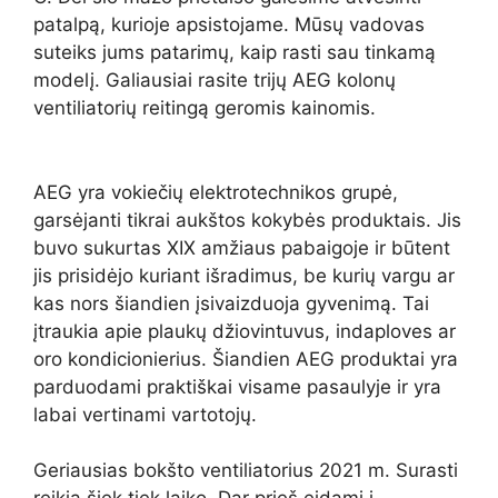
patalpą, kurioje apsistojame. Mūsų vadovas
suteiks jums patarimų, kaip rasti sau tinkamą
modelį. Galiausiai rasite trijų AEG kolonų
ventiliatorių reitingą geromis kainomis.
AEG yra vokiečių elektrotechnikos grupė,
garsėjanti tikrai aukštos kokybės produktais. Jis
buvo sukurtas XIX amžiaus pabaigoje ir būtent
jis prisidėjo kuriant išradimus, be kurių vargu ar
kas nors šiandien įsivaizduoja gyvenimą. Tai
įtraukia apie plaukų džiovintuvus, indaploves ar
oro kondicionierius. Šiandien AEG produktai yra
parduodami praktiškai visame pasaulyje ir yra
labai vertinami vartotojų.
Geriausias bokšto ventiliatorius 2021 m. Surasti