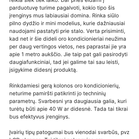
reikia šiek tiek laiko. Dar prieš eidami į
parduotuvę turime pagalvoti, kokio tipo šis
įrenginys mus labiausiai domina. Rinka siūlo
pilno dydžio ir mini modelius, kurie dažniausiai
naudojami pastatyti prie stalo. Verta prisiminti,
kad net ir šie dideli oro kondicionieriai neužima
per daug vertingos vietos, nes paprastai jie yra
apie 1 metro aukščio. Jie taip pat gali pasirodyti
daugiafunkciniai, tad jei galime tai sau leisti,
įsigykime didesnį produktą.
Rinkdamiesi gerą kolonos oro kondicionierių,
neturime pamiršti patikrinti jo techninių
parametrų. Svarbesni yra daugiausia galia, kuri
turėtų būti apie 40 W ar didesnė. Tada tai tikrai
bus efektyvus įrenginys.
Įvairių tipų patogumai bus vienodai svarbūs, pvz