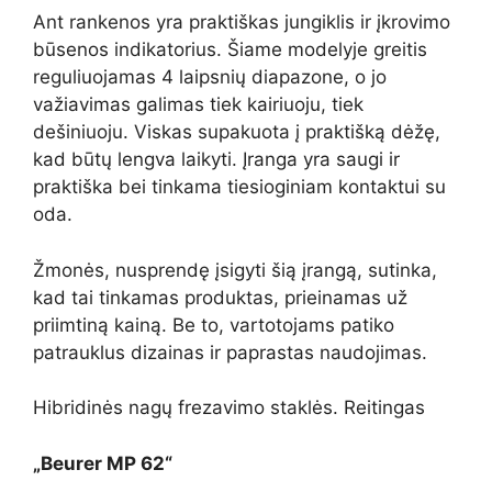
Ant rankenos yra praktiškas jungiklis ir įkrovimo
būsenos indikatorius. Šiame modelyje greitis
reguliuojamas 4 laipsnių diapazone, o jo
važiavimas galimas tiek kairiuoju, tiek
dešiniuoju. Viskas supakuota į praktišką dėžę,
kad būtų lengva laikyti. Įranga yra saugi ir
praktiška bei tinkama tiesioginiam kontaktui su
oda.
Žmonės, nusprendę įsigyti šią įrangą, sutinka,
kad tai tinkamas produktas, prieinamas už
priimtiną kainą. Be to, vartotojams patiko
patrauklus dizainas ir paprastas naudojimas.
Hibridinės nagų frezavimo staklės. Reitingas
„Beurer MP 62“