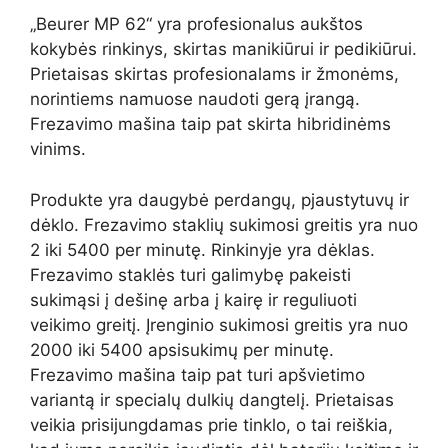
„Beurer MP 62“ yra profesionalus aukštos
kokybės rinkinys, skirtas manikiūrui ir pedikiūrui.
Prietaisas skirtas profesionalams ir žmonėms,
norintiems namuose naudoti gerą įrangą.
Frezavimo mašina taip pat skirta hibridinėms
vinims.
Produkte yra daugybė perdangų, pjaustytuvų ir
dėklo. Frezavimo staklių sukimosi greitis yra nuo
2 iki 5400 per minutę. Rinkinyje yra dėklas.
Frezavimo staklės turi galimybę pakeisti
sukimąsi į dešinę arba į kairę ir reguliuoti
veikimo greitį. Įrenginio sukimosi greitis yra nuo
2000 iki 5400 apsisukimų per minutę.
Frezavimo mašina taip pat turi apšvietimo
variantą ir specialų dulkių dangtelį. Prietaisas
veikia prisijungdamas prie tinklo, o tai reiškia,