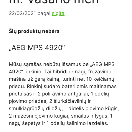
22/02/2021
pagal
sigita
Šių produktų nebėra
„AEG MPS 4920“
Mūsų sąrašas nebūtų išsamus be „AEG MPS
4920“ rinkinio. Tai hibridinė nagų frezavimo
mašina už gerą kainą, turinti net 10 keičiamų
priedų. Rinkinį sudaro baterijomis maitinamas
prietaisas ir 2 poliravimo antgaliai, 1 odelių
pjovimo priedas, 2 šiurkščiavilnių ir
smulkiagrūdžių dildžių, 1 didelis pjovimo kūgis,
2 mažesni pjovimo kūgiai, smailūs ir lygūs, 1
nagų šepetys ir 1 odelių šalinimo lazdelės.