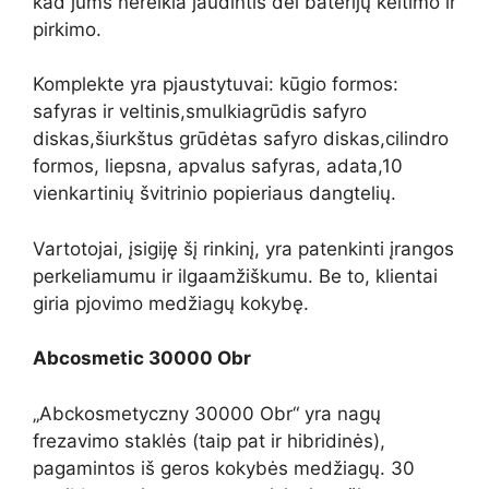
kad jums nereikia jaudintis dėl baterijų keitimo ir
pirkimo.
Komplekte yra pjaustytuvai:
kūgio formos:
safyras ir veltinis,
smulkiagrūdis safyro
diskas,
šiurkštus grūdėtas safyro diskas,
cilindro
formos, liepsna, apvalus safyras, adata,
10
vienkartinių švitrinio popieriaus dangtelių.
Vartotojai, įsigiję šį rinkinį, yra patenkinti įrangos
perkeliamumu ir ilgaamžiškumu. Be to, klientai
giria pjovimo medžiagų kokybę.
Abcosmetic 30000 Obr
„Abckosmetyczny 30000 Obr“ yra nagų
frezavimo staklės (taip pat ir hibridinės),
pagamintos iš geros kokybės medžiagų. 30