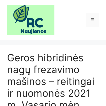
Pereiti
prie
turinio
Meniu
Geros hibridinės
nagų frezavimo
mašinos – reitingai
ir nuomonės 2021
m. Vasario mėn