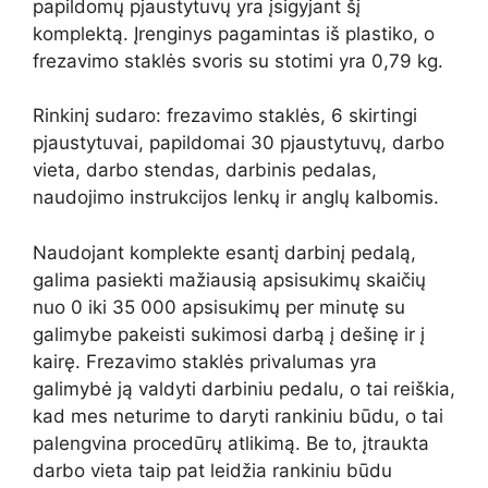
papildomų pjaustytuvų yra įsigyjant šį
komplektą. Įrenginys pagamintas iš plastiko, o
frezavimo staklės svoris su stotimi yra 0,79 kg.
Rinkinį sudaro:
frezavimo staklės,
6 skirtingi
pjaustytuvai,
papildomai 30 pjaustytuvų,
darbo
vieta,
darbo stendas,
darbinis pedalas,
naudojimo instrukcijos lenkų ir anglų kalbomis.
Naudojant komplekte esantį darbinį pedalą,
galima pasiekti mažiausią apsisukimų skaičių
nuo 0 iki 35 000 apsisukimų per minutę su
galimybe pakeisti sukimosi darbą į dešinę ir į
kairę. Frezavimo staklės privalumas yra
galimybė ją valdyti darbiniu pedalu, o tai reiškia,
kad mes neturime to daryti rankiniu būdu, o tai
palengvina procedūrų atlikimą. Be to, įtraukta
darbo vieta taip pat leidžia rankiniu būdu