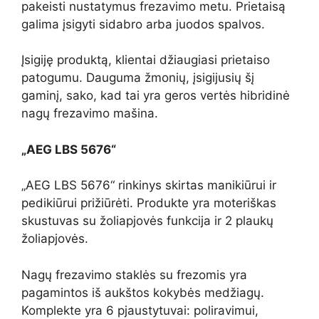
pakeisti nustatymus frezavimo metu. Prietaisą
galima įsigyti sidabro arba juodos spalvos.
Įsigiję produktą, klientai džiaugiasi prietaiso
patogumu. Dauguma žmonių, įsigijusių šį
gaminį, sako, kad tai yra geros vertės hibridinė
nagų frezavimo mašina.
„AEG LBS 5676“
„AEG LBS 5676“ rinkinys skirtas manikiūrui ir
pedikiūrui prižiūrėti. Produkte yra moteriškas
skustuvas su žoliapjovės funkcija ir 2 plaukų
žoliapjovės.
Nagų frezavimo staklės su frezomis yra
pagamintos iš aukštos kokybės medžiagų.
Komplekte yra 6 pjaustytuvai:
poliravimui,