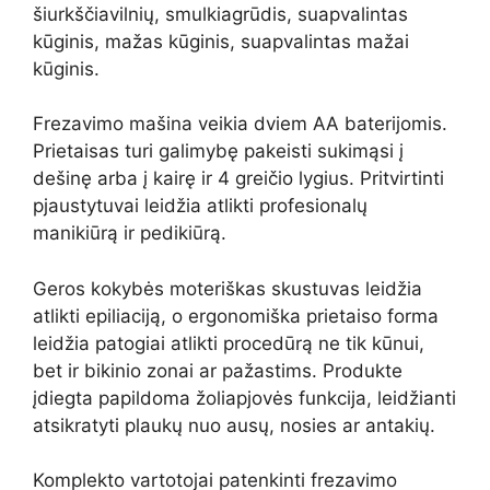
šiurkščiavilnių,
smulkiagrūdis,
suapvalintas
kūginis,
mažas kūginis,
suapvalintas mažai
kūginis.
Frezavimo mašina veikia dviem AA baterijomis.
Prietaisas turi galimybę pakeisti sukimąsi į
dešinę arba į kairę ir 4 greičio lygius. Pritvirtinti
pjaustytuvai leidžia atlikti profesionalų
manikiūrą ir pedikiūrą.
Geros kokybės moteriškas skustuvas leidžia
atlikti epiliaciją, o ergonomiška prietaiso forma
leidžia patogiai atlikti procedūrą ne tik kūnui,
bet ir bikinio zonai ar pažastims. Produkte
įdiegta papildoma žoliapjovės funkcija, leidžianti
atsikratyti plaukų nuo ausų, nosies ar antakių.
Komplekto vartotojai patenkinti frezavimo