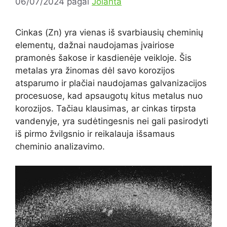
06/07/2024
pagal
Jolanta
Cinkas (Zn) yra vienas iš svarbiausių cheminių
elementų, dažnai naudojamas įvairiose
pramonės šakose ir kasdienėje veikloje. Šis
metalas yra žinomas dėl savo korozijos
atsparumo ir plačiai naudojamas galvanizacijos
procesuose, kad apsaugotų kitus metalus nuo
korozijos. Tačiau klausimas, ar cinkas tirpsta
vandenyje, yra sudėtingesnis nei gali pasirodyti
iš pirmo žvilgsnio ir reikalauja išsamaus
cheminio analizavimo.