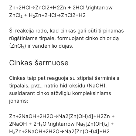
Zn+2HCl→ZnCl2+H2Zn + 2HCl \rightarrow
ZnCl₂ + H₂
Z
n
+
2
H
Cl
→
Z
n
C
l
2
+
H
2
Ši reakcija rodo, kad cinkas gali būti tirpinamas
rūgštiniame tirpale, formuojant cinko chloridą
(ZnCl₂) ir vandenilio dujas.
Cinkas šarmuose
Cinkas taip pat reaguoja su stipriai šarminiais
tirpalais, pvz., natrio hidroksidu (NaOH),
susidarant cinko atžvilgiu kompleksiniams
jonams:
Zn+2NaOH+2H2O→Na2[Zn(OH)4]+H2Zn +
2NaOH + 2H₂O \rightarrow Na₂[Zn(OH)₄] +
H₂
Z
n
+
2
N
a
O
H
+
2
H
2
O
→
N
a
2
[
Z
n
(
O
H
)
4
]
+
H
2