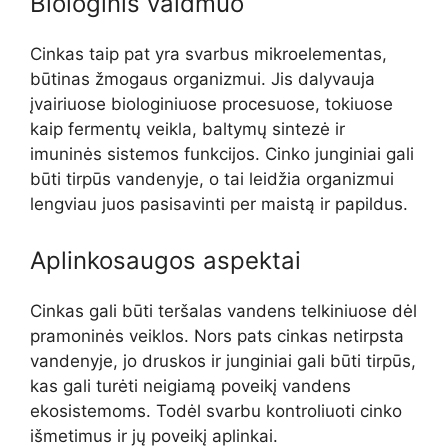
Biologinis vaidmuo
Cinkas taip pat yra svarbus mikroelementas,
būtinas žmogaus organizmui. Jis dalyvauja
įvairiuose biologiniuose procesuose, tokiuose
kaip fermentų veikla, baltymų sintezė ir
imuninės sistemos funkcijos. Cinko junginiai gali
būti tirpūs vandenyje, o tai leidžia organizmui
lengviau juos pasisavinti per maistą ir papildus.
Aplinkosaugos aspektai
Cinkas gali būti teršalas vandens telkiniuose dėl
pramoninės veiklos. Nors pats cinkas netirpsta
vandenyje, jo druskos ir junginiai gali būti tirpūs,
kas gali turėti neigiamą poveikį vandens
ekosistemoms. Todėl svarbu kontroliuoti cinko
išmetimus ir jų poveikį aplinkai.