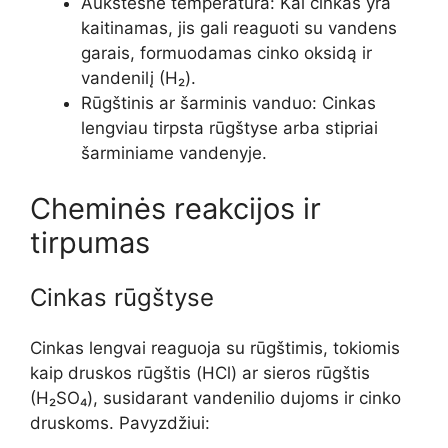
Aukštesnė temperatūra: Kai cinkas yra
kaitinamas, jis gali reaguoti su vandens
garais, formuodamas cinko oksidą ir
vandenilį (H₂).
Rūgštinis ar šarminis vanduo: Cinkas
lengviau tirpsta rūgštyse arba stipriai
šarminiame vandenyje.
Cheminės reakcijos ir
tirpumas
Cinkas rūgštyse
Cinkas lengvai reaguoja su rūgštimis, tokiomis
kaip druskos rūgštis (HCl) ar sieros rūgštis
(H₂SO₄), susidarant vandenilio dujoms ir cinko
druskoms. Pavyzdžiui: