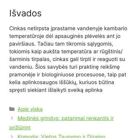
Išvados
Cinkas netirpsta įprastame vandenyje kambario
temperatūroje dėl apsauginės plėvelės ant jo
paviršiaus. Tačiau tam tikromis sąlygomis,
tokiomis kaip aukšta temperatūra ar rūgštinis/
šarminis tirpalas, cinkas gali tirpti ir reaguoti su
vandeniu. Šios savybės turi praktinę reikšmę
pramonėje ir biologiniuose procesuose, taip pat
kelia aplinkosaugos iššūkių, kuriuos būtina
spręsti siekiant išlaikyti sveiką aplinka
Kategorijos
Apie viską
Medinės grindys: patarimai renkantis ir
prižiūrint
Komoda: Vietos Taupymo ir Dizaino